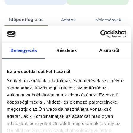
Időpontfoglalás
Adatok
Vélemények
Foglalj időpontot
Beleegyezés
Részletek
A sütikről
Összes szakterület
Gasztroenterológiai szakorvosi vizsgálat
Ez a weboldal sütiket használ
Sütiket használunk a tartalmak és hirdetések személyre
szabásához, közösségi funkciók biztosításához,
valamint weboldalforgalmunk elemzéséhez. Ezenkívül
Főoldal
Orvosok
Gasztroenterológus
közösségi média-, hirdető- és elemező partnereinkkel
megosztjuk az Ön weboldalhasználatra vonatkozó
Gasztroenterológus, Budapest, XIII. kerület
adatait, akik kombinálhatják az adatokat más olyan
adatokkal, amelyeket Ön adott meg számukra vagy az
Dr. Ézsi-Kántor Anita
Ön által használt más szolgáltatásokból gyűjtöttek.