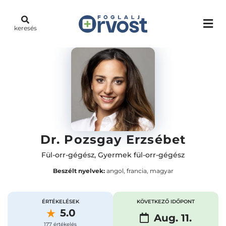
keresés
Dr. Pozsgay Erzsébet
Fül-orr-gégész
,
Gyermek fül-orr-gégész
Beszélt nyelvek:
angol, francia, magyar
ÉRTÉKELÉSEK
KÖVETKEZŐ IDŐPONT
5.0
Aug. 11.
177 értékelés