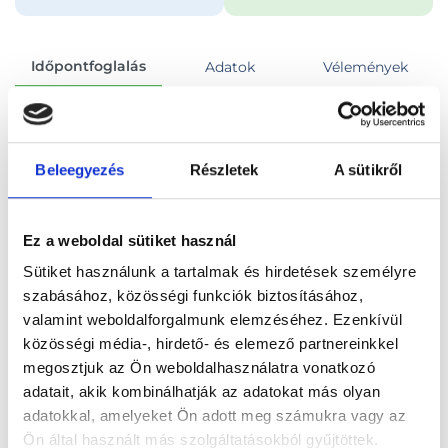
Időpontfoglalás
Adatok
Vélemények
Foglalj időpontot
Beleegyezés
Részletek
A sütikről
Összes szakterület
Ez a weboldal sütiket használ
Sütiket használunk a tartalmak és hirdetések személyre
szabásához, közösségi funkciók biztosításához,
valamint weboldalforgalmunk elemzéséhez. Ezenkívül
Főoldal
Orvosok
Gyermek fül-orr-gégész
közösségi média-, hirdető- és elemező partnereinkkel
megosztjuk az Ön weboldalhasználatra vonatkozó
Gyermek fül-orr-gégész, Budapest, XI. kerület
adatait, akik kombinálhatják az adatokat más olyan
adatokkal, amelyeket Ön adott meg számukra vagy az
Dr. Pozsgay Erzsébet
Ön által használt más szolgáltatásokból gyűjtöttek.