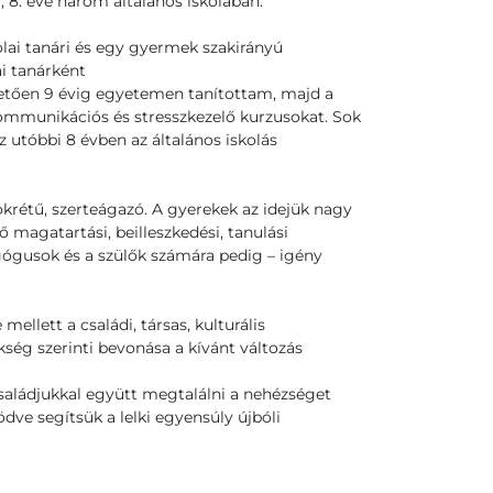
 8. éve három általános iskolában.
ai tanári és egy gyermek szakirányú
ai tanárként
vetően 9 évig egyetemen tanítottam, majd a
ommunikációs és stresszkezelő kurzusokat. Sok
z utóbbi 8 évben az általános iskolás
krétű, szerteágazó. A gyerekek az idejük nagy
lő magatartási, beilleszkedési, tanulási
ógusok és a szülők számára pedig – igény
llett a családi, társas, kulturális
ség szerinti bevonása a kívánt változás
saládjukkal együtt megtalálni a nehézséget
ve segítsük a lelki egyensúly újbóli