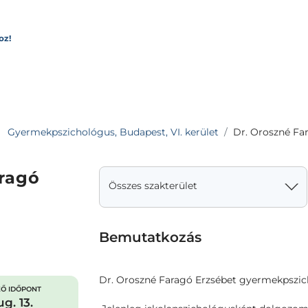
oz!
Gyermekpszichológus, Budapest, VI. kerület
Dr. Oroszné Fa
aragó
Összes szakterület
Bemutatkozás
Dr. Oroszné Faragó Erzsébet gyermekpszi
Ő IDŐPONT
g. 13.