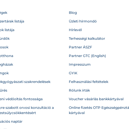
égek
Blog
ertárak listája
Üzleti hírmondó
k listája
Hírlevél
ürdők
Terhességi kalkulátor
vosok
Partner ÁSZF
otthona
Partner GTC (English)
égházak
Impresszum
angok
GYIK
kgyógyászati szakrendelések
Felhasználási feltételek
űrés
Rólunk írták
eni védőoltás fontossága
Voucher vásárlás bankkártyával
re szabott orvosi konzultáció a
Online fizetés OTP Egészségpénztá
testsúlycsökkentésért
kártyával
ációs naptár