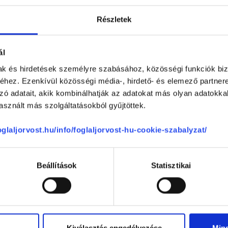
Részletek
ál
Oktogon Medical Center
mak és hirdetések személyre szabásához, közösségi funkciók biz
hez. Ezenkívül közösségi média-, hirdető- és elemező partner
1067
Budapest, VI. kerület
,
Andrássy út 4
zó adatait, akik kombinálhatják az adatokat más olyan adatokka
 Erzsébet vélemények
sznált más szolgáltatásokból gyűjtöttek.
foglaljorvost.hu/info/foglaljorvost-hu-cookie-szabalyzat/
100 %
0 %
Beállítások
Statisztikai
0 %
0 %
0 %
Kiválasztás engedélyezése
Min