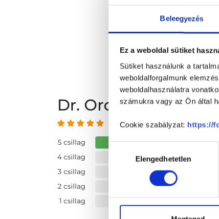
Beleegyezés
Ez a weboldal sütiket haszn
Sütiket használunk a tartal
weboldalforgalmunk elemzésé
weboldalhasználatra vonatko
Dr. Oroszné Faragó
számukra vagy az Ön által ha
5 az 5-ből
Cookie szabályzat:
https://
5 csillag
Hozzájárulás
4 csillag
Elengedhetetlen
kiválasztása
3 csillag
2 csillag
1 csillag
Megtagad