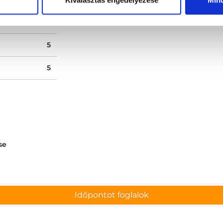
ége
5
5
5
se
Időpontot foglalok