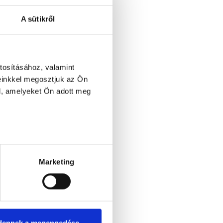
A sütikről
tosításához, valamint
einkkel megosztjuk az Ön
6 1/9 (Terézváros)
l, amelyeket Ön adott meg
Marketing
dennek a megengedése