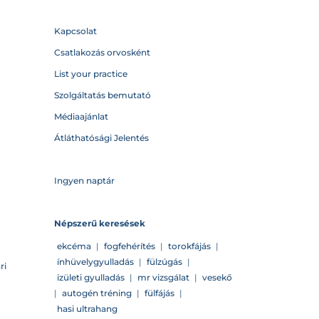
Kapcsolat
Csatlakozás orvosként
List your practice
Szolgáltatás bemutató
Médiaajánlat
Átláthatósági Jelentés
Ingyen naptár
Népszerű keresések
ekcéma
|
fogfehérítés
|
torokfájás
|
ínhüvelygyulladás
|
fülzúgás
|
ri
izületi gyulladás
|
mr vizsgálat
|
vesekő
|
autogén tréning
|
fülfájás
|
hasi ultrahang