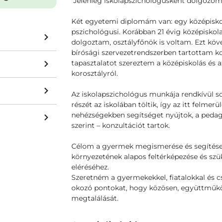
Jelenleg iskolapszichológusként dolgozom,
Két egyetemi diplomám van: egy középiskol
pszichológusi. Korábban 21 évig középiskol
dolgoztam, osztályfőnök is voltam. Ezt kö
bírósági szervezetrendszerben tartottam k
tapasztalatot szereztem a középiskolás és a
korosztályról.
Az iskolapszichológus munkája rendkívül so
részét az iskolában töltik, így az itt felmerü
nehézségekben segítséget nyújtok, a pedag
szerint – konzultációt tartok.
Célom a gyermek megismerése és segítése me
környezetének alapos feltérképezése és szük
eléréséhez.
Szeretném a gyermekekkel, fiatalokkal és c
okozó pontokat, hogy közösen, együttműköd
megtalálását.