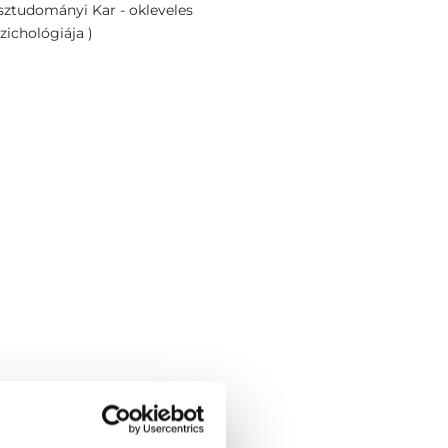
tudományi Kar - okleveles
ichológiája )