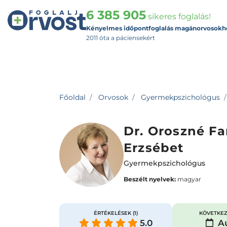
6 385 905
sikeres foglalás!
Kényelmes időpontfoglalás magánorvosokh
2011 óta a páciensekért
Főoldal
Orvosok
Gyermekpszichológus
Dr. Oroszné F
Erzsébet
Gyermekpszichológus
Beszélt nyelvek:
magyar
ÉRTÉKELÉSEK
(1)
KÖVETKEZ
5.0
Au