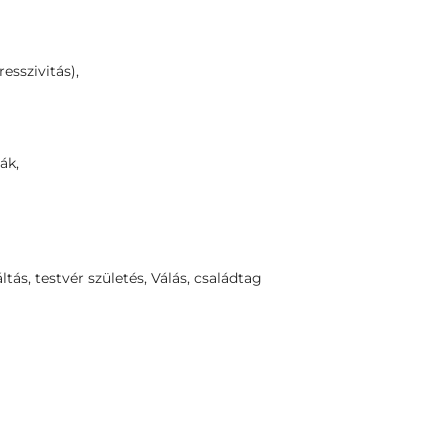
esszivitás),
ák,
ltás, testvér születés, Válás, családtag