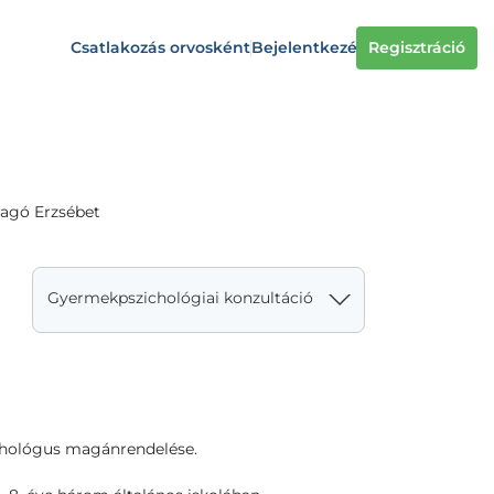
Csatlakozás orvosként
Bejelentkezés
Regisztráció
ragó Erzsébet
Gyermekpszichológiai konzultáció
chológus magánrendelése.