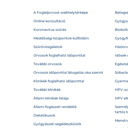
A Foglaljorvost webhelytérképe
Betegs
Online konzultáció
Gyógysz
Koronavírus szűrés
Biobolto
Meddőségi központok külföldön
Gyógyf
Szűrővizsgálatok
Házior
Orvosok foglalható időponttal
Idősek 
További orvosok
Egészs
Orvosok időponttal látogatás oka szerint
Sóbarl
Klinikák foglalható időponttal
Gyerme
További klinikák
HPV-sz
Állami klinikák listája
HPV ell
Állami fogászati rendelők
Személy
tartós 
Dietetikusok
Menstru
Gyógyászati segédeszközök