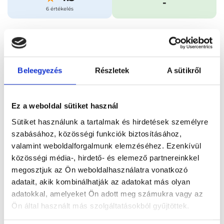
-
6 értékelés
Időpontfoglalás
Adatok
Vélemények
Beleegyezés
Részletek
A sütikről
Foglalj időpontot
Ez a weboldal sütiket használ
Összes szakterület
Sütiket használunk a tartalmak és hirdetések személyre
szabásához, közösségi funkciók biztosításához,
valamint weboldalforgalmunk elemzéséhez. Ezenkívül
közösségi média-, hirdető- és elemező partnereinkkel
megosztjuk az Ön weboldalhasználatra vonatkozó
adatait, akik kombinálhatják az adatokat más olyan
Főoldal
Orvosok
Gyermekradiológus
adatokkal, amelyeket Ön adott meg számukra vagy az
Gyermekradiológus, Budapest, VIII. kerület
Ön által használt más szolgáltatásokból gyűjtöttek.