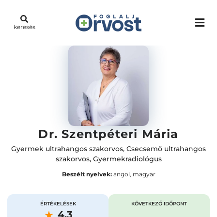
keresés
Dr. Szentpéteri Mária
Gyermek ultrahangos szakorvos
,
Csecsemő ultrahangos
szakorvos
,
Gyermekradiológus
Beszélt nyelvek:
angol, magyar
ÉRTÉKELÉSEK
KÖVETKEZŐ IDŐPONT
4.3