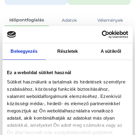
Időpontfoglalás
Adatok
Vélemények
Foglalj időpontot
Beleegyezés
Részletek
A sütikről
Összes szakterület
Ez a weboldal sütiket használ
Sütiket használunk a tartalmak és hirdetések személyre
szabásához, közösségi funkciók biztosításához,
valamint weboldalforgalmunk elemzéséhez. Ezenkívül
Főoldal
Orvosok
Gyermekurológus
közösségi média-, hirdető- és elemező partnereinkkel
megosztjuk az Ön weboldalhasználatra vonatkozó
Gyermekurológus, Budapest, II. kerület
adatait, akik kombinálhatják az adatokat más olyan
adatokkal, amelyeket Ön adott meg számukra vagy az
Dr. Kiss András Pál
Ön által használt más szolgáltatásokból gyűjtöttek.