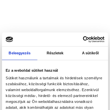
Acryl‐Dental Bt.
7627 Pécs, Kispiricsizma dűlő 89.
Beleegyezés
Részletek
A sütikről
Foglalj időpontot megbízható
Ez a weboldal sütiket használ
magánorvosokhoz most!
Sütiket használunk a tartalmak és hirdetések személyre
szabásához, közösségi funkciók biztosításához,
valamint weboldalforgalmunk elemzéséhez. Ezenkívül
Válassz szakterületet
közösségi média-, hirdető- és elemező partnereinkkel
megosztjuk az Ön weboldalhasználatra vonatkozó
adatait, akik kombinálhatják az adatokat más olyan