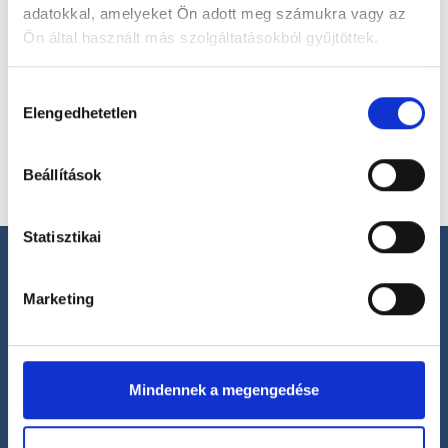
adatokkal, amelyeket Ön adott meg számukra vagy az
Ön által használt más szolgáltatásokból gyűjtöttek.
Válassz helyszínt
Cookie
Hozzájárulás
szabályzat:
https://foglaljorvost.hu/info/foglaljorvost-
Elengedhetetlen
kiválasztása
hu-cookie-szabalyzat/
Beállítások
Statisztikai
Marketing
Segíthetünk?
+36 1 700-1398
Mindennek a megengedése
(H-P: 8:00-20:00)
office@foglaljorvost.hu