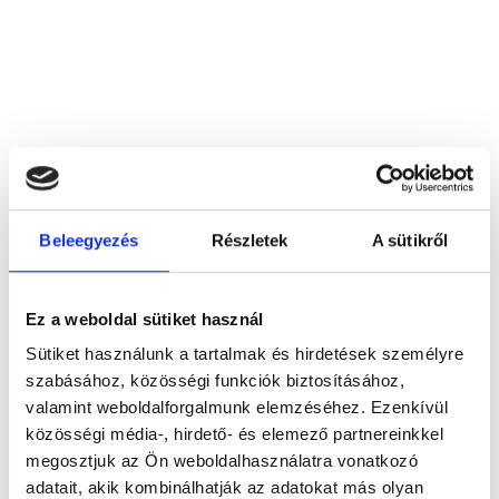
Akadimpex Kft.
1123 Budapest, I. kerület, Győri u. 20
Beleegyezés
Részletek
A sütikről
Foglalj időpontot megbízható
Ez a weboldal sütiket használ
magánorvosokhoz most!
Sütiket használunk a tartalmak és hirdetések személyre
szabásához, közösségi funkciók biztosításához,
valamint weboldalforgalmunk elemzéséhez. Ezenkívül
Válassz szakterületet
közösségi média-, hirdető- és elemező partnereinkkel
megosztjuk az Ön weboldalhasználatra vonatkozó
adatait, akik kombinálhatják az adatokat más olyan