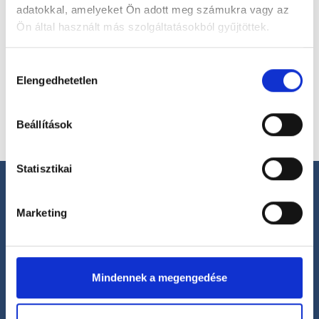
adatokkal, amelyeket Ön adott meg számukra vagy az
Ön által használt más szolgáltatásokból gyűjtöttek.
Válassz helyszínt
Cookie
Hozzájárulás
szabályzat:
https://foglaljorvost.hu/info/foglaljorvost-
Elengedhetetlen
kiválasztása
hu-cookie-szabalyzat/
Beállítások
Statisztikai
Marketing
Segíthetünk?
+36 1 700-1398
Mindennek a megengedése
(H-P: 8:00-20:00)
office@foglaljorvost.hu