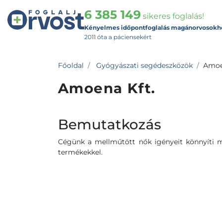
6 385 149
sikeres foglalás!
Kényelmes időpontfoglalás magánorvosokh
2011 óta a páciensekért
Főoldal
Gyógyászati segédeszközök
Amoe
Amoena Kft.
Bemutatkozás
Cégünk a mellműtött nők igényeit könnyíti m
termékekkel.