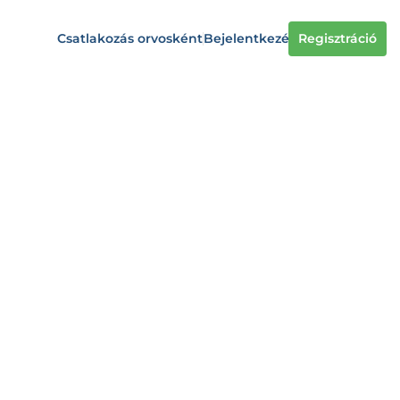
Csatlakozás orvosként
Bejelentkezés
Regisztráció