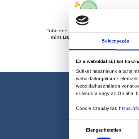
Több mint
2400 magánorvosunk, több
mint 130 szakterületen
csak rád vár!
Beleegyezés
Ez a weboldal sütiket haszn
Sütiket használunk a tartal
weboldalforgalmunk elemzésé
weboldalhasználatra vonatko
számukra vagy az Ön által ha
Cookie szabályzat:
https://
Hozzájárulás
Elengedhetetlen
kiválasztása