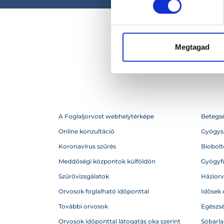
Megtagad
A Foglaljorvost webhelytérképe
Betegs
Online konzultáció
Gyógysz
Koronavírus szűrés
Biobolto
Meddőségi központok külföldön
Gyógyf
Szűrővizsgálatok
Házior
Orvosok foglalható időponttal
Idősek 
További orvosok
Egészs
Orvosok időponttal látogatás oka szerint
Sóbarl