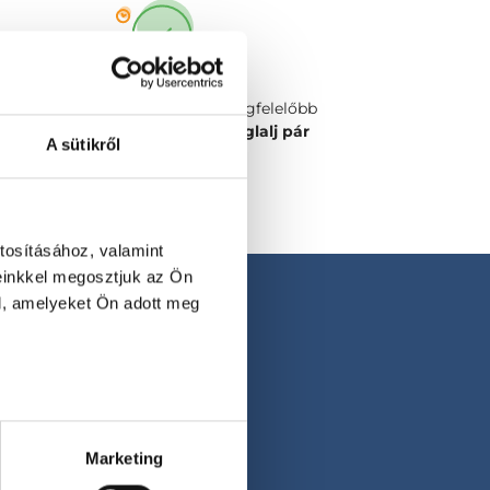
Válaszd ki a számodra legmegfelelőbb
időpontot vagy orvost és
foglalj pár
A sütikről
kattintással!
tosításához, valamint
einkkel megosztjuk az Ön
l, amelyeket Ön adott meg
Marketing