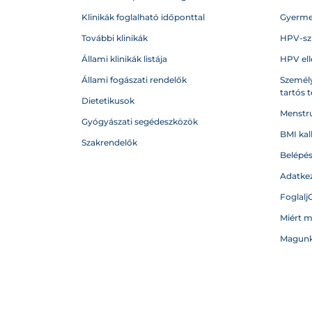
Klinikák foglalható időponttal
Gyerme
További klinikák
HPV-sz
Állami klinikák listája
HPV ell
Állami fogászati rendelők
Személy
tartós 
Dietetikusok
Menstru
Gyógyászati segédeszközök
BMI kal
Szakrendelők
Belépé
Adatkez
Foglalj
Miért 
Magunk