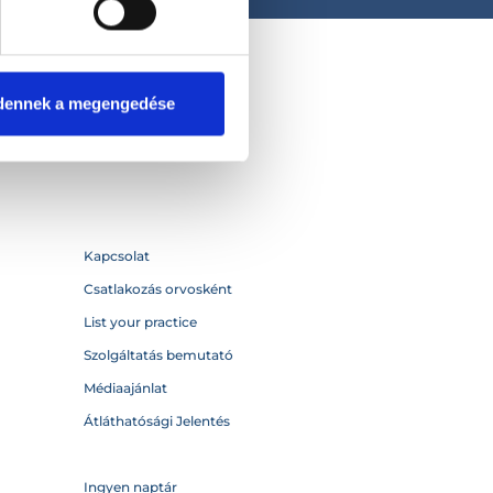
dennek a megengedése
Kapcsolat
Csatlakozás orvosként
List your practice
Szolgáltatás bemutató
Médiaajánlat
Átláthatósági Jelentés
Ingyen naptár