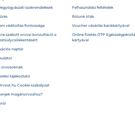
kgyógyászati szakrendelések
Felhasználási feltételek
űrés
Rólunk írták
eni védőoltás fontossága
Voucher vásárlás bankkártyával
re szabott orvosi konzultáció a
Online fizetés OTP Egészségpénztá
testsúlycsökkentésért
kártyával
ációs naptár
kulátor
s orvosoknak
elési tájékoztató
Orvost.hu Cookie szabályzat
menjek magánorvoshoz?
ról