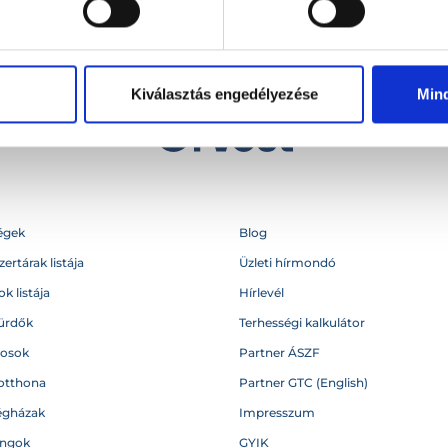
Kiválasztás engedélyezése
Min
égek
Blog
ertárak listája
Üzleti hírmondó
k listája
Hírlevél
ürdők
Terhességi kalkulátor
vosok
Partner ÁSZF
otthona
Partner GTC (English)
égházak
Impresszum
angok
GYIK