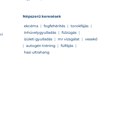
Népszerű keresések
ekcéma
|
fogfehérítés
|
torokfájás
|
ínhüvelygyulladás
|
fülzúgás
|
ri
izületi gyulladás
|
mr vizsgálat
|
vesekő
|
autogén tréning
|
fülfájás
|
hasi ultrahang