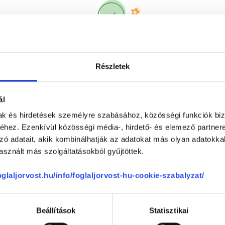
Korábbi páciensek
300 000 valós
véleménye
segít a döntésben!
Részletek
ál
mak és hirdetések személyre szabásához, közösségi funkciók biz
hez. Ezenkívül közösségi média-, hirdető- és elemező partner
zó adatait, akik kombinálhatják az adatokat más olyan adatokka
sznált más szolgáltatásokból gyűjtöttek.
Telefon
+36 1 700-1398
(H-P: 8:00-20:00)
foglaljorvost.hu/info/foglaljorvost-hu-cookie-szabalyzat/
Segíthetünk?
Email
office@foglaljorvost.hu
Beállítások
Statisztikai