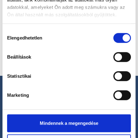
adatokkal, amelyeket Ön adott meg számukra vagy az
Ön által használt más szolgáltatásokból gyűjtöttek.
Válassz helyszínt
Cookie
Hozzájárulás
szabályzat:
https://foglaljorvost.hu/info/foglaljorvost-
Elengedhetetlen
kiválasztása
hu-cookie-szabalyzat/
Beállítások
Statisztikai
Marketing
Segíthetünk?
Mindennek a megengedése
+36 1 700-1398
(H-P: 8:00-20:00)