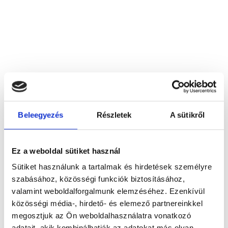
Audio‐MNP Hallókész Bt.
Beleegyezés
Részletek
A sütikről
8500 Pápa, Bánki Donát u. 13.
Foglalj időpontot megbízható
Ez a weboldal sütiket használ
magánorvosokhoz most!
Sütiket használunk a tartalmak és hirdetések személyre
szabásához, közösségi funkciók biztosításához,
valamint weboldalforgalmunk elemzéséhez. Ezenkívül
Válassz szakterületet
közösségi média-, hirdető- és elemező partnereinkkel
megosztjuk az Ön weboldalhasználatra vonatkozó
adatait, akik kombinálhatják az adatokat más olyan