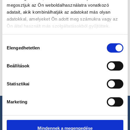
megosztjuk az Ön weboldalhasználatra vonatkozó
Válassz szakterületet
adatait, akik kombinálhatják az adatokat más olyan
adatokkal, amelyeket Ön adott meg számukra vagy az
Ön által használt más szolgáltatásokból gyűjtöttek.
Cookie
Hozzájárulás
Válassz helyszínt
szabályzat:
https://foglaljorvost.hu/info/foglaljorvost-
Elengedhetetlen
kiválasztása
hu-cookie-szabalyzat/
Beállítások
Statisztikai
Marketing
Mindennek a megengedése