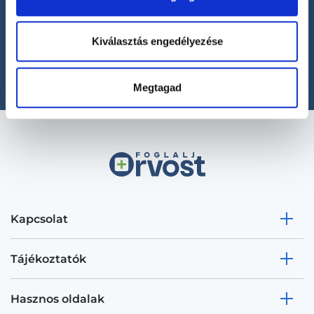
Segíthetünk?
+36 1 700-1398
Kiválasztás engedélyezése
(H-P: 8:00-20:00)
office@foglaljorvost.hu
Megtagad
Kapcsolat
Tájékoztatók
Hasznos oldalak