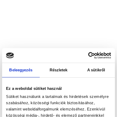
Beleegyezés
Részletek
A sütikről
B.Braun Medical Kft.
1023 Budapest, I. kerület, Felhévízi u. 5.
Ez a weboldal sütiket használ
Sütiket használunk a tartalmak és hirdetések személyre
Foglalj időpontot megbízható
szabásához, közösségi funkciók biztosításához,
magánorvosokhoz most!
valamint weboldalforgalmunk elemzéséhez. Ezenkívül
közösségi média-, hirdető- és elemező partnereinkkel