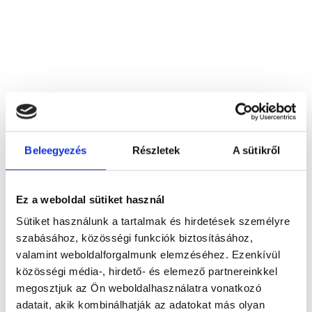
Be‐Dent Bt.
2310 Szigetszentmiklós, Gyártelep 12017.
Beleegyezés
Részletek
A sütikről
Foglalj időpontot megbízható
Ez a weboldal sütiket használ
magánorvosokhoz most!
Sütiket használunk a tartalmak és hirdetések személyre
szabásához, közösségi funkciók biztosításához,
valamint weboldalforgalmunk elemzéséhez. Ezenkívül
Válassz szakterületet
közösségi média-, hirdető- és elemező partnereinkkel
megosztjuk az Ön weboldalhasználatra vonatkozó
adatait, akik kombinálhatják az adatokat más olyan