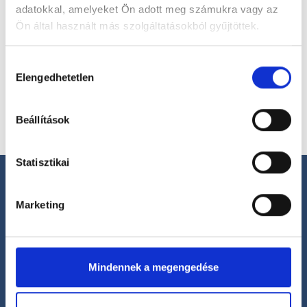
adatokkal, amelyeket Ön adott meg számukra vagy az
Ön által használt más szolgáltatásokból gyűjtöttek.
Válassz helyszínt
Cookie
Hozzájárulás
szabályzat:
https://foglaljorvost.hu/info/foglaljorvost-
Elengedhetetlen
kiválasztása
hu-cookie-szabalyzat/
Beállítások
Statisztikai
Marketing
Segíthetünk?
+36 1 700-1398
Mindennek a megengedése
(H-P: 8:00-20:00)
office@foglaljorvost.hu