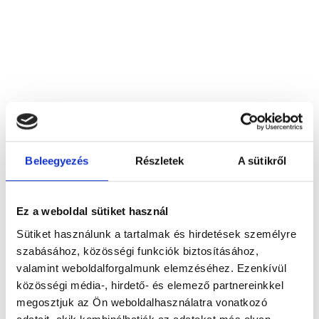
Betét‐Top Kft.
Beleegyezés
Részletek
A sütikről
1077 Budapest, I. kerület, Király u. 89.
Foglalj időpontot megbízható
Ez a weboldal sütiket használ
magánorvosokhoz most!
Sütiket használunk a tartalmak és hirdetések személyre
szabásához, közösségi funkciók biztosításához,
valamint weboldalforgalmunk elemzéséhez. Ezenkívül
Válassz szakterületet
közösségi média-, hirdető- és elemező partnereinkkel
megosztjuk az Ön weboldalhasználatra vonatkozó