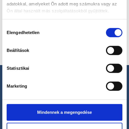
adatokkal, amelyeket Ön adott meg számukra vagy az
Ön által használt más szolgáltatásokból gyűjtöttek.
Válassz helyszínt
Cookie
Hozzájárulás
szabályzat:
https://foglaljorvost.hu/info/foglaljorvost-
Elengedhetetlen
kiválasztása
hu-cookie-szabalyzat/
Beállítások
Statisztikai
Marketing
Segíthetünk?
+36 1 700-1398
Mindennek a megengedése
(H-P: 8:00-20:00)
office@foglaljorvost.hu