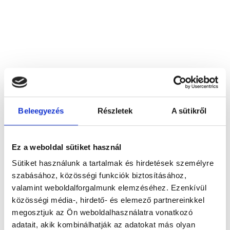
B+H Dental Kft.
1091 Budapest, I. kerület, Üllői út 39‐43.
Beleegyezés
Részletek
A sütikről
Foglalj időpontot megbízható
Ez a weboldal sütiket használ
magánorvosokhoz most!
Sütiket használunk a tartalmak és hirdetések személyre
szabásához, közösségi funkciók biztosításához,
valamint weboldalforgalmunk elemzéséhez. Ezenkívül
Válassz szakterületet
közösségi média-, hirdető- és elemező partnereinkkel
megosztjuk az Ön weboldalhasználatra vonatkozó
adatait, akik kombinálhatják az adatokat más olyan