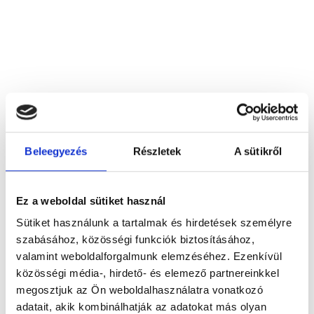
Boragó Bt.
7100 Szekszárd, Bródy köz 25.
Beleegyezés
Részletek
A sütikről
Foglalj időpontot megbízható
Ez a weboldal sütiket használ
magánorvosokhoz most!
Sütiket használunk a tartalmak és hirdetések személyre
szabásához, közösségi funkciók biztosításához,
valamint weboldalforgalmunk elemzéséhez. Ezenkívül
Válassz szakterületet
közösségi média-, hirdető- és elemező partnereinkkel
megosztjuk az Ön weboldalhasználatra vonatkozó
adatait, akik kombinálhatják az adatokat más olyan