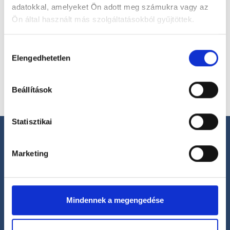
adatokkal, amelyeket Ön adott meg számukra vagy az
Ön által használt más szolgáltatásokból gyűjtöttek.
Válassz helyszínt
Cookie
Hozzájárulás
szabályzat:
https://foglaljorvost.hu/info/foglaljorvost-
Elengedhetetlen
kiválasztása
hu-cookie-szabalyzat/
Beállítások
Statisztikai
Marketing
Segíthetünk?
+36 1 700-1398
Mindennek a megengedése
(H-P: 8:00-20:00)
office@foglaljorvost.hu