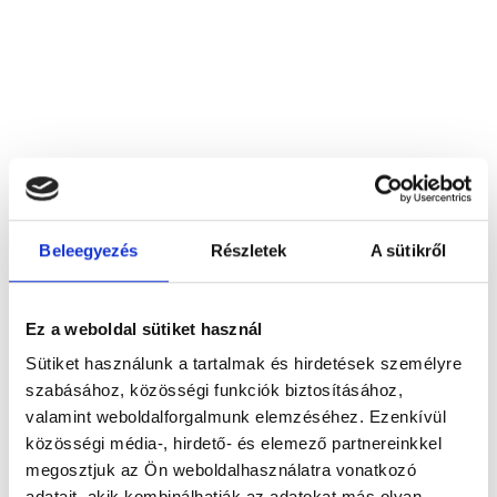
Bubori Dental Kft.
Beleegyezés
Részletek
A sütikről
7624 Pécs, Szigeti u. 64.
Foglalj időpontot megbízható
Ez a weboldal sütiket használ
magánorvosokhoz most!
Sütiket használunk a tartalmak és hirdetések személyre
szabásához, közösségi funkciók biztosításához,
valamint weboldalforgalmunk elemzéséhez. Ezenkívül
Válassz szakterületet
közösségi média-, hirdető- és elemező partnereinkkel
megosztjuk az Ön weboldalhasználatra vonatkozó
adatait, akik kombinálhatják az adatokat más olyan