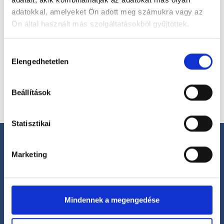
adatokkal, amelyeket Ön adott meg számukra vagy az
Ön által használt más szolgáltatásokból gyűjtöttek.
Válassz helyszínt
Cookie
Hozzájárulás
szabályzat:
https://foglaljorvost.hu/info/foglaljorvost-
Elengedhetetlen
kiválasztása
hu-cookie-szabalyzat/
Beállítások
Statisztikai
Marketing
Segíthetünk?
Mindennek a megengedése
+36 1 700-1398
(H-P: 8:00-20:00)