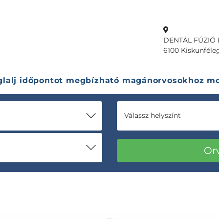
DENTÁL FÚZIÓ K
6100 Kiskunféleg
glalj időpontot megbízható magánorvosokhoz mo
Válassz helyszínt