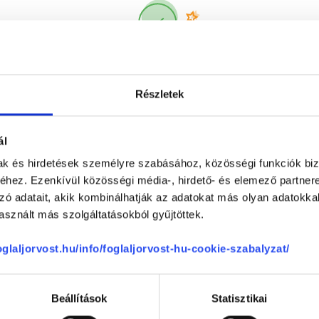
Korábbi páciensek
300 000 valós
véleménye
segít a döntésben!
Részletek
ál
mak és hirdetések személyre szabásához, közösségi funkciók biz
hez. Ezenkívül közösségi média-, hirdető- és elemező partner
zó adatait, akik kombinálhatják az adatokat más olyan adatokka
sznált más szolgáltatásokból gyűjtöttek.
Telefon
+36 1 700-1398
(H-P: 8:00-20:00)
foglaljorvost.hu/info/foglaljorvost-hu-cookie-szabalyzat/
Segíthetünk?
Email
office@foglaljorvost.hu
Beállítások
Statisztikai