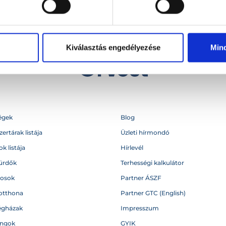
Kiválasztás engedélyezése
Min
égek
Blog
ertárak listája
Üzleti hírmondó
k listája
Hírlevél
ürdők
Terhességi kalkulátor
vosok
Partner ÁSZF
otthona
Partner GTC (English)
égházak
Impresszum
angok
GYIK