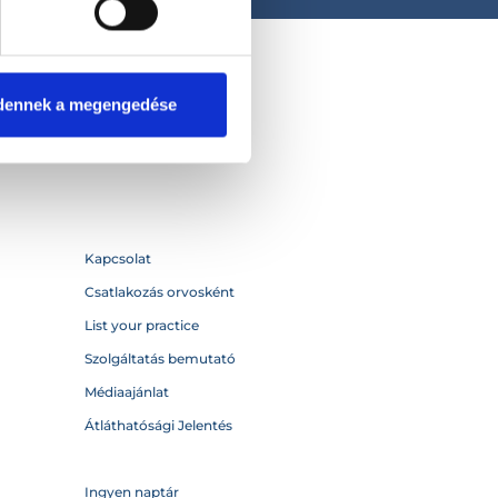
dennek a megengedése
Kapcsolat
Csatlakozás orvosként
List your practice
Szolgáltatás bemutató
Médiaajánlat
Átláthatósági Jelentés
Ingyen naptár