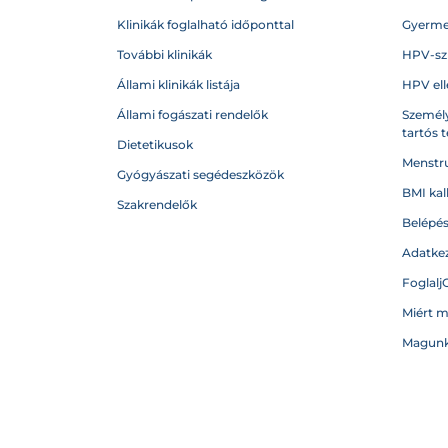
Klinikák foglalható időponttal
Gyerme
További klinikák
HPV-sz
Állami klinikák listája
HPV ell
Állami fogászati rendelők
Személy
tartós 
Dietetikusok
Menstru
Gyógyászati segédeszközök
BMI kal
Szakrendelők
Belépé
Adatkez
Foglalj
Miért 
Magunk