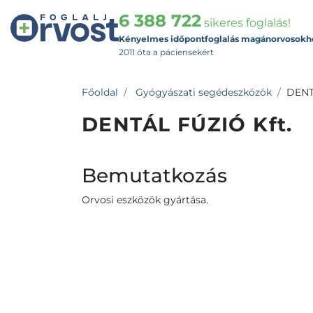
6 388 722
sikeres foglalás!
Kényelmes időpontfoglalás magánorvosokh
2011 óta a páciensekért
Főoldal
Gyógyászati segédeszközök
DENT
DENTÁL FÚZIÓ Kft.
Bemutatkozás
Orvosi eszközök gyártása.