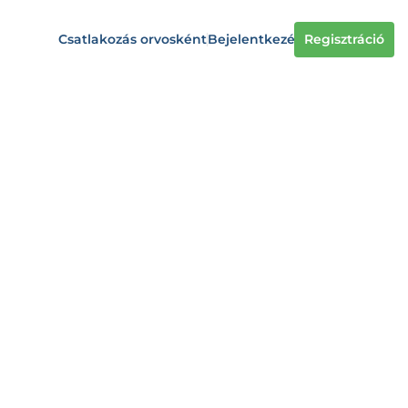
Csatlakozás orvosként
Bejelentkezés
Regisztráció