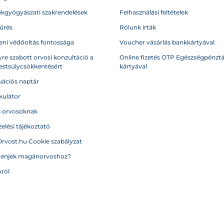
kgyógyászati szakrendelések
Felhasználási feltételek
űrés
Rólunk írták
eni védőoltás fontossága
Voucher vásárlás bankkártyával
re szabott orvosi konzultáció a
Online fizetés OTP Egészségpénztá
testsúlycsökkentésért
kártyával
ációs naptár
kulátor
s orvosoknak
elési tájékoztató
Orvost.hu Cookie szabályzat
menjek magánorvoshoz?
ról