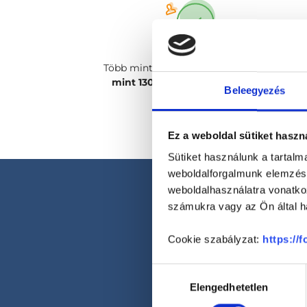
Több mint
2400 magánorvosunk, több
mint 130 szakterületen
csak rád vár!
Beleegyezés
Ez a weboldal sütiket haszn
Sütiket használunk a tartal
weboldalforgalmunk elemzésé
weboldalhasználatra vonatko
számukra vagy az Ön által ha
Cookie szabályzat:
https://
Hozzájárulás
Elengedhetetlen
kiválasztása