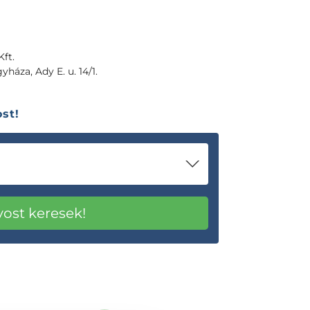
ft.
yháza, Ady E. u. 14/1.
st!