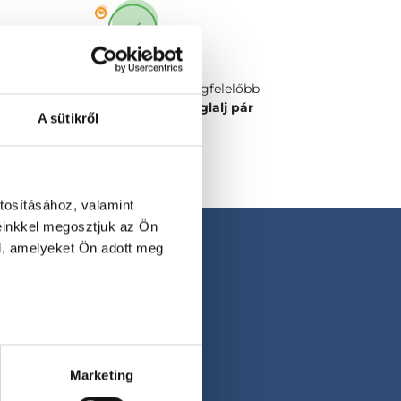
Válaszd ki a számodra legmegfelelőbb
időpontot vagy orvost és
foglalj pár
A sütikről
kattintással!
tosításához, valamint
einkkel megosztjuk az Ön
l, amelyeket Ön adott meg
Marketing