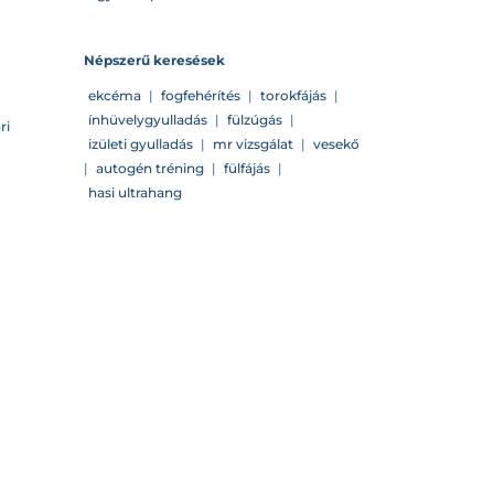
Népszerű keresések
ekcéma
|
fogfehérítés
|
torokfájás
|
ínhüvelygyulladás
|
fülzúgás
|
ri
izületi gyulladás
|
mr vizsgálat
|
vesekő
|
autogén tréning
|
fülfájás
|
hasi ultrahang