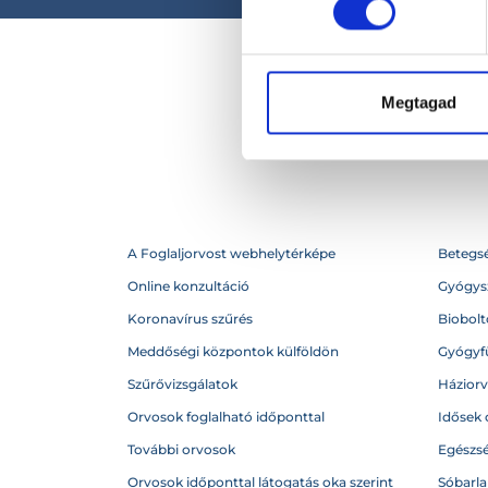
Megtagad
A Foglaljorvost webhelytérképe
Betegs
Online konzultáció
Gyógysz
Koronavírus szűrés
Biobolto
Meddőségi központok külföldön
Gyógyf
Szűrővizsgálatok
Házior
Orvosok foglalható időponttal
Idősek 
További orvosok
Egészs
Orvosok időponttal látogatás oka szerint
Sóbarl