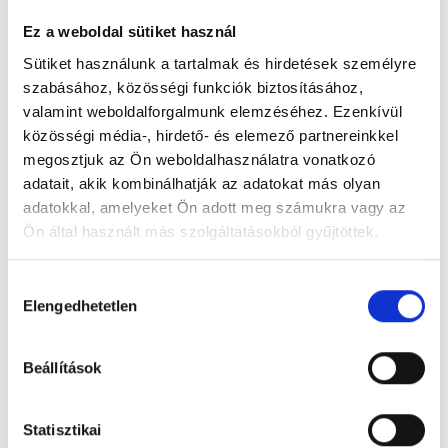
Ez a weboldal sütiket használ
Sütiket használunk a tartalmak és hirdetések személyre
szabásához, közösségi funkciók biztosításához,
valamint weboldalforgalmunk elemzéséhez. Ezenkívül
Aqua Land Termál Fürdő
közösségi média-, hirdető- és elemező partnereinkkel
2300 Ráckeve, Strand utca 4.
megosztjuk az Ön weboldalhasználatra vonatkozó
adatait, akik kombinálhatják az adatokat más olyan
adatokkal, amelyeket Ön adott meg számukra vagy az
Foglalj időpontot megbízható
Ön által használt más szolgáltatásokból gyűjtöttek.
magánorvosokhoz most!
Cookie
Hozzájárulás
szabályzat:
https://foglaljorvost.hu/info/foglaljorvost-
Elengedhetetlen
Válassz szakterületet
kiválasztása
hu-cookie-szabalyzat/
Beállítások
Statisztikai
Válassz helyszínt