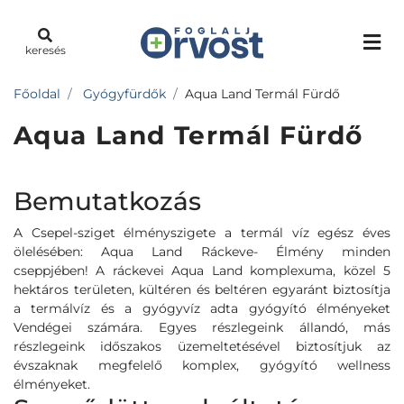
keresés
Főoldal
Gyógyfürdők
Aqua Land Termál Fürdő
Aqua Land Termál Fürdő
Bemutatkozás
A Csepel-sziget élményszigete a termál víz egész éves
ölelésében: Aqua Land Ráckeve- Élmény minden
cseppjében! A ráckevei Aqua Land komplexuma, közel 5
hektáros területen, kültéren és beltéren egyaránt biztosítja
a termálvíz és a gyógyvíz adta gyógyító élményeket
Vendégei számára. Egyes részlegeink állandó, más
részlegeink időszakos üzemeltetésével biztosítjuk az
évszaknak megfelelő komplex, gyógyító wellness
élményeket.