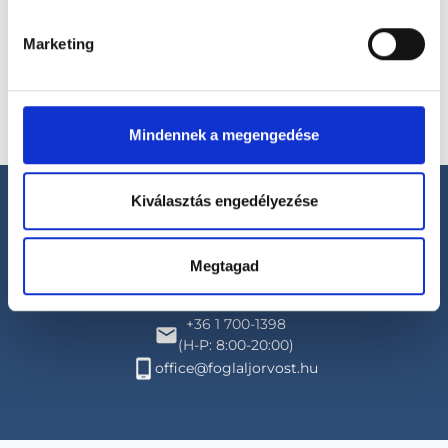
Marketing
Mindennek a megengedése
Kiválasztás engedélyezése
Megtagad
Segíthetünk?
+36 1 700-1398
(H-P: 8:00-20:00)
office@foglaljorvost.hu