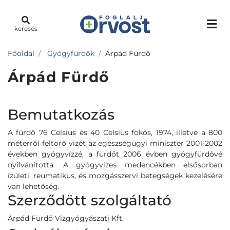
keresés
Főoldal
Gyógyfürdők
Árpád Fürdő
Árpád Fürdő
Bemutatkozás
A fürdő 76 Celsius és 40 Celsius fokos, 1974, illetve a 800
méterről feltörő vizét az egészségügyi miniszter 2001-2002
években gyógyvízzé, a fürdőt 2006 évben gyógyfürdővé
nyilvánította. A gyógyvizes medencékben elsősorban
ízületi, reumatikus, és mozgásszervi betegségek kezelésére
van lehetőség.
Szerződött szolgáltató
Árpád Fürdő Vízgyógyászati Kft.