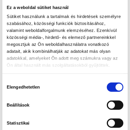
Ez a weboldal sütiket használ
Sütiket használunk a tartalmak és hirdetések személyre
szabásához, közösségi funkciók biztosításához,
valamint weboldalforgalmunk elemzéséhez. Ezenkívül
Árpád Fürdő
közösségi média-, hirdető- és elemező partnereinkkel
5600 Békéscsaba, Árpád sor 3.
megosztjuk az Ön weboldalhasználatra vonatkozó
adatait, akik kombinálhatják az adatokat más olyan
Foglalj időpontot megbízható
adatokkal, amelyeket Ön adott meg számukra vagy az
magánorvosokhoz most!
Ön által használt más szolgáltatásokból gyűjtöttek.
Cookie
Hozzájárulás
Válassz szakterületet
szabályzat:
https://foglaljorvost.hu/info/foglaljorvost-
Elengedhetetlen
kiválasztása
hu-cookie-szabalyzat/
Beállítások
Statisztikai
Válassz helyszínt