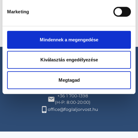
Marketing
Mindennek a megengedése
Kiválasztás engedélyezése
Megtagad
Segíthetünk?
+36 1 700-1398
(H-P: 8:00-20:00)
office@foglaljorvost.hu