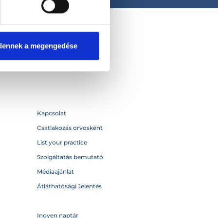
dennek a megengedése
Kapcsolat
Csatlakozás orvosként
List your practice
Szolgáltatás bemutató
Médiaajánlat
Átláthatósági Jelentés
Ingyen naptár