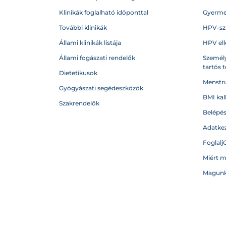
Klinikák foglalható időponttal
Gyerme
További klinikák
HPV-sz
Állami klinikák listája
HPV ell
Állami fogászati rendelők
Személy
tartós 
Dietetikusok
Menstru
Gyógyászati segédeszközök
BMI kal
Szakrendelők
Belépé
Adatkez
Foglalj
Miért 
Magunk