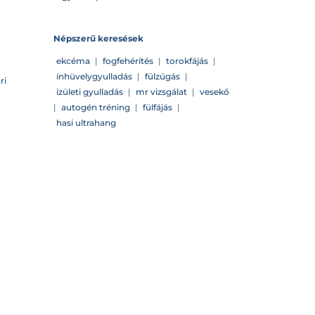
Népszerű keresések
ekcéma
|
fogfehérítés
|
torokfájás
|
ínhüvelygyulladás
|
fülzúgás
|
ri
izületi gyulladás
|
mr vizsgálat
|
vesekő
|
autogén tréning
|
fülfájás
|
hasi ultrahang