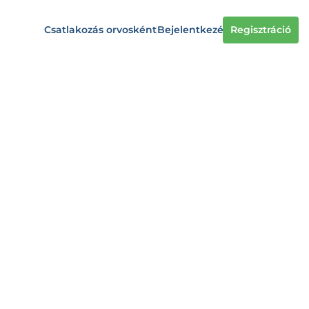
Csatlakozás orvosként
Bejelentkezés
Regisztráció