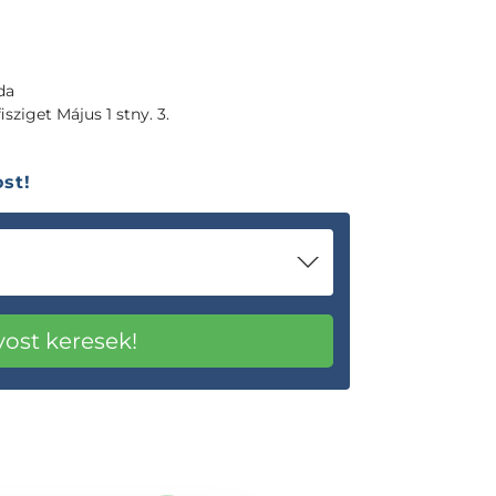
da
sziget Május 1 stny. 3.
st!