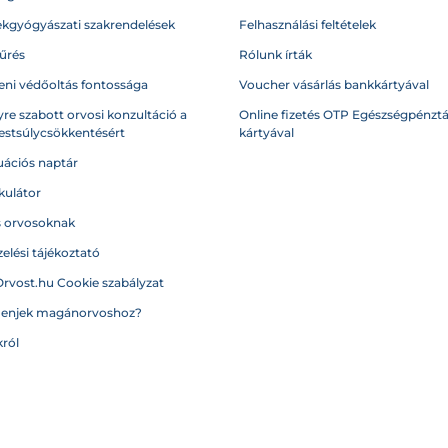
kgyógyászati szakrendelések
Felhasználási feltételek
űrés
Rólunk írták
eni védőoltás fontossága
Voucher vásárlás bankkártyával
re szabott orvosi konzultáció a
Online fizetés OTP Egészségpénztá
testsúlycsökkentésért
kártyával
ációs naptár
kulátor
s orvosoknak
elési tájékoztató
Orvost.hu Cookie szabályzat
menjek magánorvoshoz?
ról