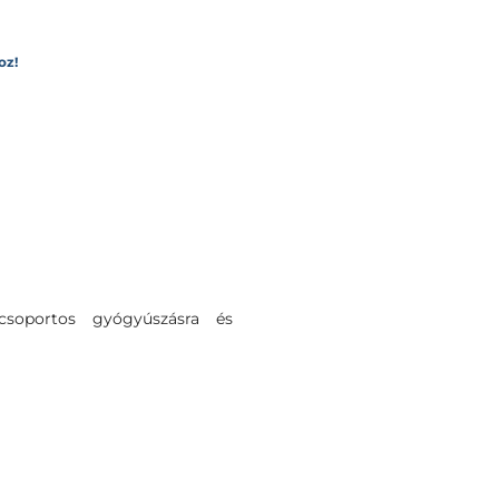
oz!
soportos gyógyúszásra és