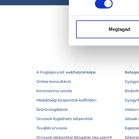
Megtagad
A Foglaljorvost webhelytérképe
Betegs
Online konzultáció
Gyógysz
Koronavírus szűrés
Biobolto
Meddőségi központok külföldön
Gyógyf
Szűrővizsgálatok
Házior
Orvosok foglalható időponttal
Idősek 
További orvosok
Egészs
Orvosok időponttal látogatás oka szerint
Sóbarl