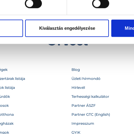
Kiválasztás engedélyezése
Min
égek
Blog
ertárak listája
Üzleti hírmondó
k listája
Hírlevél
ürdők
Terhességi kalkulátor
vosok
Partner ÁSZF
otthona
Partner GTC (English)
égházak
Impresszum
angok
GYIK