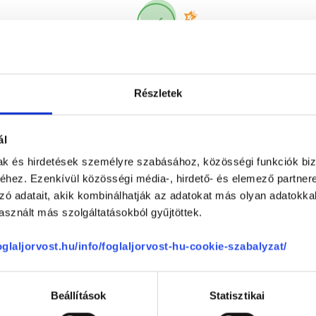
Korábbi páciensek
300 000 valós
véleménye
segít a döntésben!
Részletek
ál
mak és hirdetések személyre szabásához, közösségi funkciók biz
hez. Ezenkívül közösségi média-, hirdető- és elemező partner
zó adatait, akik kombinálhatják az adatokat más olyan adatokka
sznált más szolgáltatásokból gyűjtöttek.
Telefon
+36 1 700-1398
(H-P: 8:00-20:00)
foglaljorvost.hu/info/foglaljorvost-hu-cookie-szabalyzat/
Segíthetünk?
Email
office@foglaljorvost.hu
Beállítások
Statisztikai