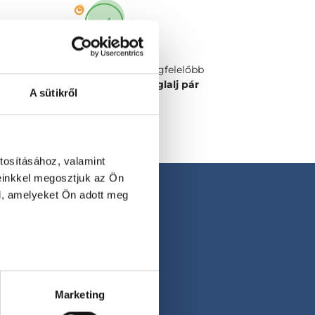
Válaszd ki a számodra legmegfelelőbb
időpontot vagy orvost és
foglalj pár
A sütikről
kattintással!
tosításához, valamint
einkkel megosztjuk az Ön
l, amelyeket Ön adott meg
Marketing