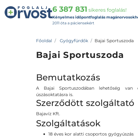
6 387 831
sikeres foglalás!
Kényelmes időpontfoglalás magánorvosokh
2011 óta a páciensekért
Főoldal
Gyógyfürdők
Bajai Sportuszoda
Bajai Sportuszoda
Bemutatkozás
A Bajai Sportuszodában lehetőség van c
úszásoktatásra is.
Szerződött szolgáltató
Bajavíz Kft.
Szolgáltatások
18 éves kor alatti csoportos gyógyúszás