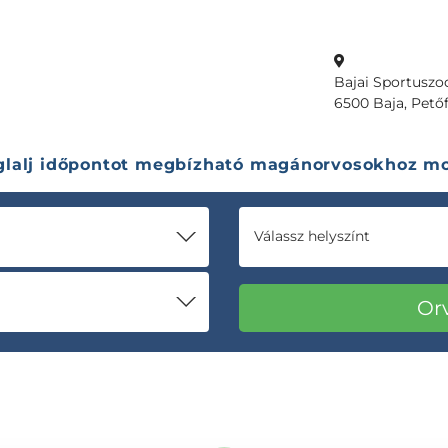
Bajai Sportuszo
6500 Baja, Petőfi
glalj időpontot megbízható magánorvosokhoz mo
Válassz helyszínt