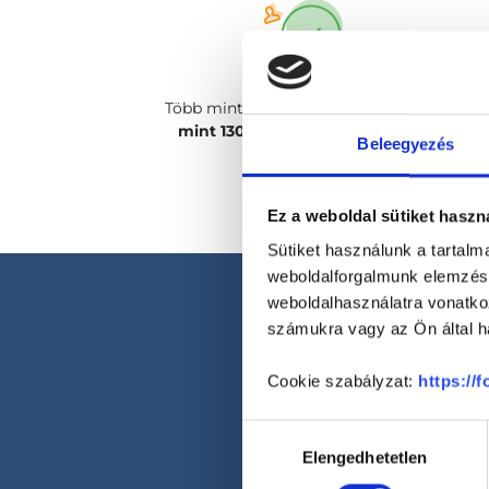
Több mint
2400 magánorvosunk, több
mint 130 szakterületen
csak rád vár!
Beleegyezés
Ez a weboldal sütiket haszn
Sütiket használunk a tartal
weboldalforgalmunk elemzésé
weboldalhasználatra vonatko
számukra vagy az Ön által ha
Cookie szabályzat:
https://
Hozzájárulás
Elengedhetetlen
kiválasztása