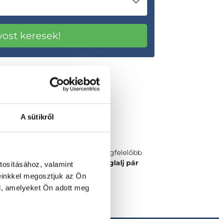
A sütikről
Válaszd ki a számodra legmegfelelőbb
időpontot vagy orvost és
foglalj pár
tosításához, valamint
kattintással!
einkkel megosztjuk az Ön
l, amelyeket Ön adott meg