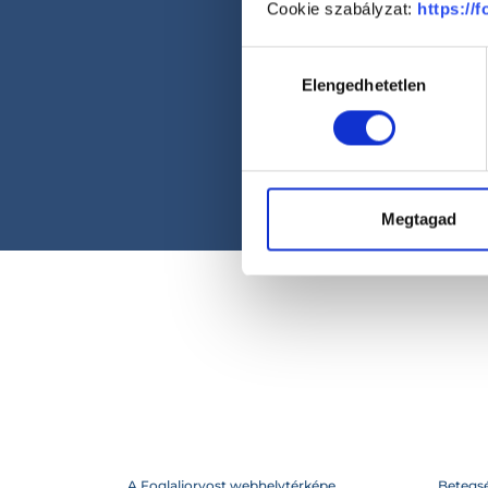
Cookie szabályzat:
https://
Hozzájárulás
Elengedhetetlen
kiválasztása
Megtagad
A Foglaljorvost webhelytérképe
Betegs