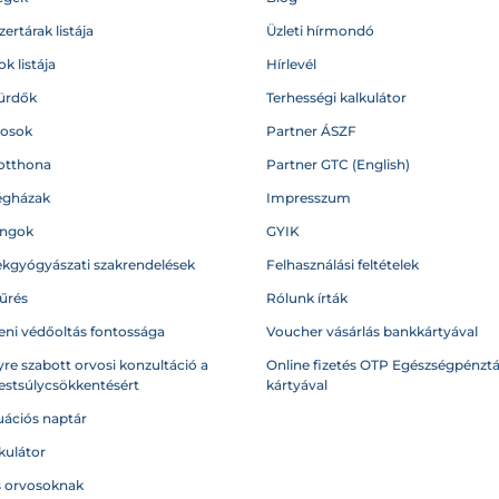
ertárak listája
Üzleti hírmondó
k listája
Hírlevél
ürdők
Terhességi kalkulátor
vosok
Partner ÁSZF
otthona
Partner GTC (English)
égházak
Impresszum
angok
GYIK
kgyógyászati szakrendelések
Felhasználási feltételek
űrés
Rólunk írták
eni védőoltás fontossága
Voucher vásárlás bankkártyával
re szabott orvosi konzultáció a
Online fizetés OTP Egészségpénztá
testsúlycsökkentésért
kártyával
ációs naptár
kulátor
s orvosoknak