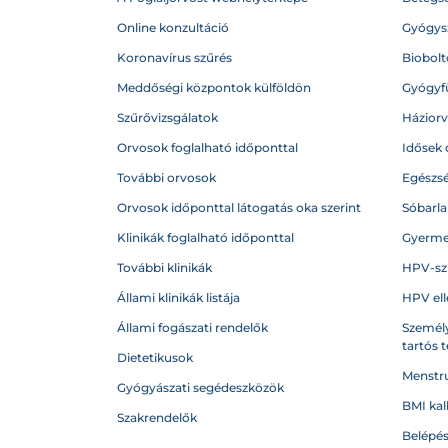
Online konzultáció
Gyógysz
Koronavírus szűrés
Biobolto
Meddőségi központok külföldön
Gyógyf
Szűrővizsgálatok
Házior
Orvosok foglalható időponttal
Idősek 
További orvosok
Egészs
Orvosok időponttal látogatás oka szerint
Sóbarl
Klinikák foglalható időponttal
Gyerme
További klinikák
HPV-sz
Állami klinikák listája
HPV ell
Állami fogászati rendelők
Személy
tartós 
Dietetikusok
Menstru
Gyógyászati segédeszközök
BMI kal
Szakrendelők
Belépé