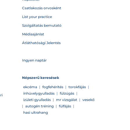
Csatlakozás orvosként
List your practice
Szolgáltatás bemutató
Médiaajánlat
Átláthatósági Jelentés
Ingyen naptár
Népszerű keresések
ekcéma
|
fogfehérítés
|
torokfájás
|
ínhüvelygyulladás
|
fülzúgás
|
ri
izületi gyulladás
|
mr vizsgálat
|
vesekő
|
autogén tréning
|
fülfájás
|
hasi ultrahang