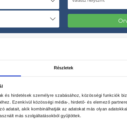
Válassz helyszínt
Részletek
ál
Korábbi páciensek
300 000 valós
véleménye
segít a döntésben!
mak és hirdetések személyre szabásához, közösségi funkciók biz
hez. Ezenkívül közösségi média-, hirdető- és elemező partner
zó adatait, akik kombinálhatják az adatokat más olyan adatokka
sznált más szolgáltatásokból gyűjtöttek.