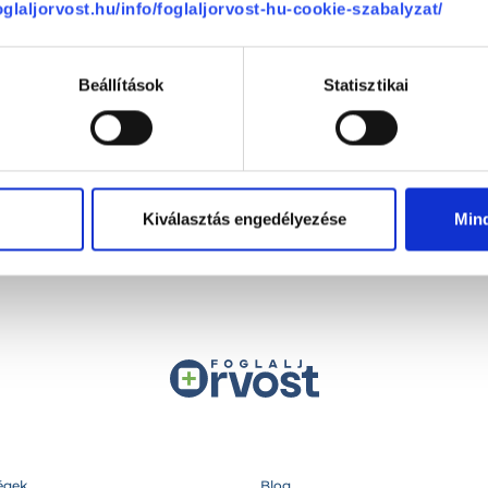
foglaljorvost.hu/info/foglaljorvost-hu-cookie-szabalyzat/
Telefon
Beállítások
Statisztikai
+36 1 700-1398
(H-P: 8:00-20:00)
Segíthetünk?
Email
office@foglaljorvost.hu
Kiválasztás engedélyezése
Min
égek
Blog