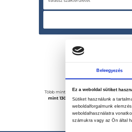
Válassz szakterületet
Beleegyezés
Ez a weboldal sütiket haszn
Több mint
2400 magánorvosunk, több
mint 130 szakterületen
csak rád vár!
Sütiket használunk a tartal
weboldalforgalmunk elemzésé
weboldalhasználatra vonatko
számukra vagy az Ön által ha