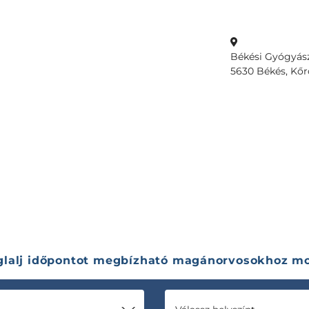
Békési Gyógyás
5630 Békés, Kőrös
glalj időpontot megbízható magánorvosokhoz mo