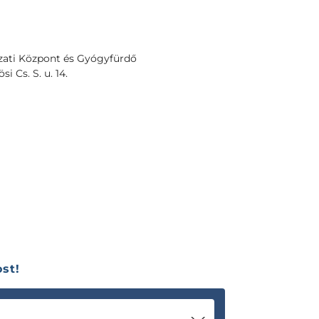
zati Központ és Gyógyfürdő
i Cs. S. u. 14.
st!