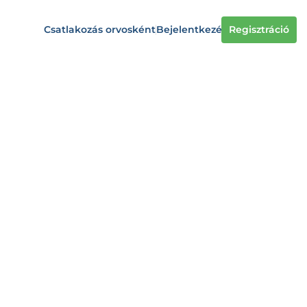
Csatlakozás orvosként
Bejelentkezés
Regisztráció