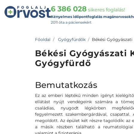
6 386 028
sikeres foglalás!
Kényelmes időpontfoglalás magánorvosokh
2011 óta a páciensekért
Főoldal
Gyógyfürdők
Békési Gyógyászati
Békési Gyógyászati 
Gyógyfürdő
Bemutatkozás
Ez az emberi léptékű minden igényt kielégí
ellátást nyújt vendégeink számára a tömeg
családias, nyugodt légkörben megfelelő
fegyelmezett szakembergárdával, csapattal. 
megoldott. Az épület két részre tagolódik: az e
a másik részben található a reumatológiai 
valamint a fizioterápia.