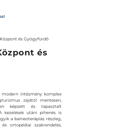
oz!
 Központ és Gyógyfürdő
Központ és
tő modern intézmény komplex
turizmus zajától mentesen,
en képzett és tapasztalt
A kezelések utáni pihenés is
gyik a balneoterápiás részleg,
és ortopédiai szakrendelés,