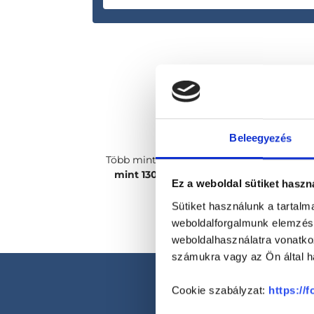
Beleegyezés
Több mint
2400 magánorvosunk, több
mint 130 szakterületen
csak rád vár!
Ez a weboldal sütiket haszn
Sütiket használunk a tartal
weboldalforgalmunk elemzésé
weboldalhasználatra vonatko
számukra vagy az Ön által ha
Cookie szabályzat:
https://