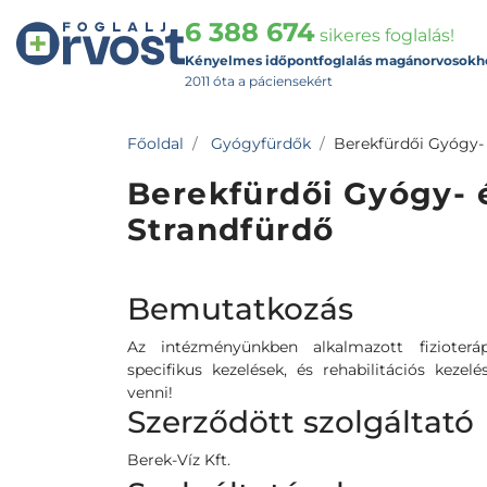
6 388 674
sikeres foglalás!
Kényelmes időpontfoglalás magánorvosokh
2011 óta a páciensekért
Főoldal
Gyógyfürdők
Berekfürdői Gyógy-
Berekfürdői Gyógy- 
Strandfürdő
Bemutatkozás
Az intézményünkben alkalmazott fizioteráp
specifikus kezelések, és rehabilitációs kezel
venni!
Szerződött szolgáltató
Berek-Víz Kft.