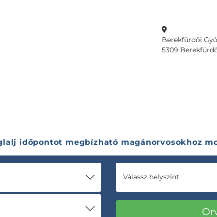
Berekfürdői Gyó
5309 Berekfürdő,
glalj időpontot megbízható magánorvosokhoz mo
Válassz helyszínt