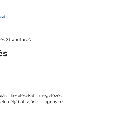
oz!
 és Strandfürdő
és
iás kezeléseket megelőzés,
ések céljából ajánlott igénybe