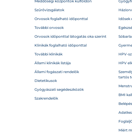
Meddőségi központok külföldön
Gyógyf
Szűrővizsgálatok
Házior
Orvosok foglalható időponttal
Idősek 
További orvosok
Egészs
Orvosok időponttal látogatás oka szerint
Sóbarl
Klinikák foglalható időponttal
Gyerme
További klinikák
HPV-sz
Állami klinikák listája
HPV ell
Állami fogászati rendelők
Személy
tartós 
Dietetikusok
Menstru
Gyógyászati segédeszközök
BMI kal
Szakrendelők
Belépé
Adatkez
Foglalj
Miért 