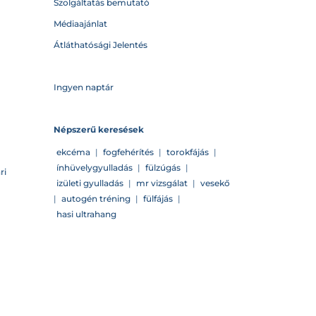
Szolgáltatás bemutató
Médiaajánlat
Átláthatósági Jelentés
Ingyen naptár
Népszerű keresések
ekcéma
|
fogfehérítés
|
torokfájás
|
ínhüvelygyulladás
|
fülzúgás
|
ri
izületi gyulladás
|
mr vizsgálat
|
vesekő
|
autogén tréning
|
fülfájás
|
hasi ultrahang