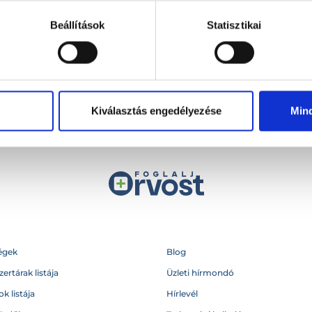
+36 1 700-1398
(H-P: 8:00-20:00)
Beállítások
Statisztikai
Segíthetünk?
Email
office@foglaljorvost.hu
Kiválasztás engedélyezése
Min
égek
Blog
ertárak listája
Üzleti hírmondó
k listája
Hírlevél