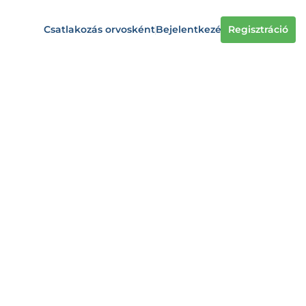
Csatlakozás orvosként
Bejelentkezés
Regisztráció