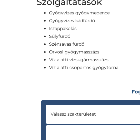
Szolgáltatások
Gyógyvizes gyógymedence
Gyógyvizes kádfürdő
Iszappakolás
Súlyfürdő
Szénsavas fürdő
Orvosi gyógymasszázs
Víz alatti vízsugármasszázs
Víz alatti csoportos gyógytorna
Fo
Válassz szakterületet