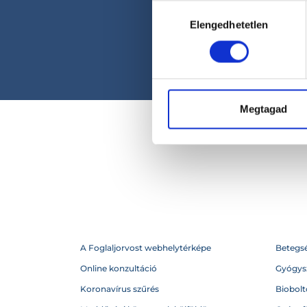
Hozzájárulás
Elengedhetetlen
kiválasztása
Megtagad
A Foglaljorvost webhelytérképe
Betegs
Online konzultáció
Gyógysz
Koronavírus szűrés
Biobolto