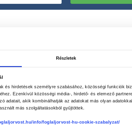
Részletek
Korábbi páciensek
300 000 valós
véleménye
segít a döntésben!
ál
mak és hirdetések személyre szabásához, közösségi funkciók biz
hez. Ezenkívül közösségi média-, hirdető- és elemező partner
zó adatait, akik kombinálhatják az adatokat más olyan adatokka
sznált más szolgáltatásokból gyűjtöttek.
foglaljorvost.hu/info/foglaljorvost-hu-cookie-szabalyzat/
Telefon