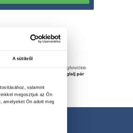
A sütikről
Válaszd ki a számodra legmegfelelőbb
időpontot vagy orvost és
foglalj pár
kattintással!
tosításához, valamint
einkkel megosztjuk az Ön
l, amelyeket Ön adott meg