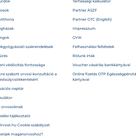
ürdők
Terhességi kalkulátor
vosok
Partner ÁSZF
otthona
Partner GTC (English)
égházak
Impresszum
angok
GYIK
kgyógyászati szakrendelések
Felhasználási feltételek
űrés
Rólunk írták
eni védőoltás fontossága
Voucher vásárlás bankkártyával
re szabott orvosi konzultáció a
Online fizetés OTP Egészségpénztá
testsúlycsökkentésért
kártyával
ációs naptár
kulátor
s orvosoknak
elési tájékoztató
Orvost.hu Cookie szabályzat
menjek magánorvoshoz?