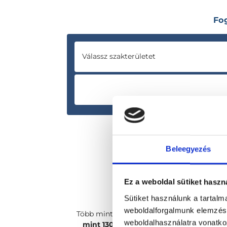
Fo
Válassz szakterületet
Beleegyezés
Ez a weboldal sütiket haszn
Sütiket használunk a tartal
weboldalforgalmunk elemzésé
Több mint
2400 magánorvosunk, több
weboldalhasználatra vonatko
mint 130 szakterületen
csak rád vár!