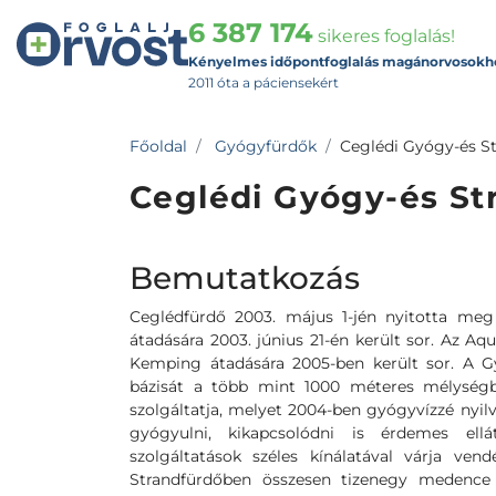
6 387 174
sikeres foglalás!
Kényelmes időpontfoglalás magánorvosokh
2011 óta a páciensekért
Főoldal
Gyógyfürdők
Ceglédi Gyógy-és S
Ceglédi Gyógy-és St
Bemutatkozás
Ceglédfürdő 2003. május 1-jén nyitotta meg
átadására 2003. június 21-én került sor. Az A
Kemping átadására 2005-ben került sor. A 
bázisát a több mint 1000 méteres mélységbő
szolgáltatja, melyet 2004-ben gyógyvízzé nyil
gyógyulni, kikapcsolódni is érdemes ellá
szolgáltatások széles kínálatával várja ve
Strandfürdőben összesen tizenegy medenc