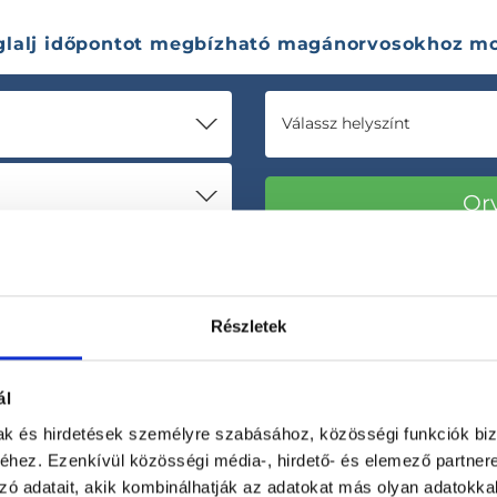
glalj időpontot megbízható magánorvosokhoz mo
Válassz helyszínt
Részletek
ál
mak és hirdetések személyre szabásához, közösségi funkciók biz
hez. Ezenkívül közösségi média-, hirdető- és elemező partner
Korábbi páciensek
300 000 valós
zó adatait, akik kombinálhatják az adatokat más olyan adatokka
véleménye
segít a döntésben!