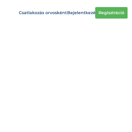
Csatlakozás orvosként
Bejelentkezés
Regisztráció