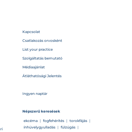
Kapcsolat
Csatlakozás orvosként
List your practice
Szolgáltatás bemutató
Médiaajánlat
Átláthatósági Jelentés
Ingyen naptár
Népszerű keresések
ekcéma
|
fogfehérítés
|
torokfájás
|
ínhüvelygyulladás
|
fülzúgás
|
ri