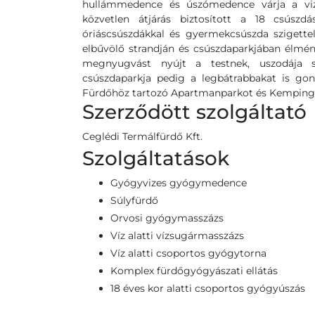
hullámmedence és úszómedence várja a vize
közvetlen átjárás biztosított a 18 csúszd
óriáscsúszdákkal és gyermekcsúszda szigettel
elbűvölő strandján és csúszdaparkjában élmén
megnyugvást nyújt a testnek, uszodája sp
csúszdaparkja pedig a legbátrabbakat is gond
Fürdőhöz tartozó Apartmanparkot és Kempinget
Szerződött szolgáltató
Ceglédi Termálfürdő Kft.
Szolgáltatások
Gyógyvizes gyógymedence
Súlyfürdő
Orvosi gyógymasszázs
Víz alatti vízsugármasszázs
Víz alatti csoportos gyógytorna
Komplex fürdőgyógyászati ellátás
18 éves kor alatti csoportos gyógyúszás