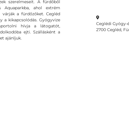
k szerelmeseit. A fürdőből
ás Aquaparkba, ahol extrém
 várják a fürdőzőket. Cegléd
y a kikapcsolódás. Gyógyvize
Ceglédi Gyógy-é
ortolni hívja a látogatót,
2700 Cegléd, Für
olkodóba ejti. Szállásként a
 ajánljuk.