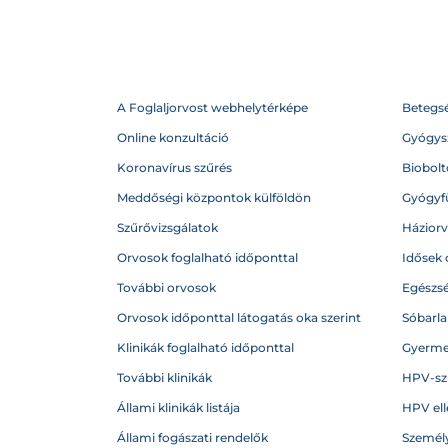
A Foglaljorvost webhelytérképe
Betegs
Online konzultáció
Gyógysz
Koronavírus szűrés
Biobolto
Meddőségi központok külföldön
Gyógyf
Szűrővizsgálatok
Házior
Orvosok foglalható időponttal
Idősek 
További orvosok
Egészs
Orvosok időponttal látogatás oka szerint
Sóbarl
Klinikák foglalható időponttal
Gyerme
További klinikák
HPV-sz
Állami klinikák listája
HPV ell
Állami fogászati rendelők
Személy