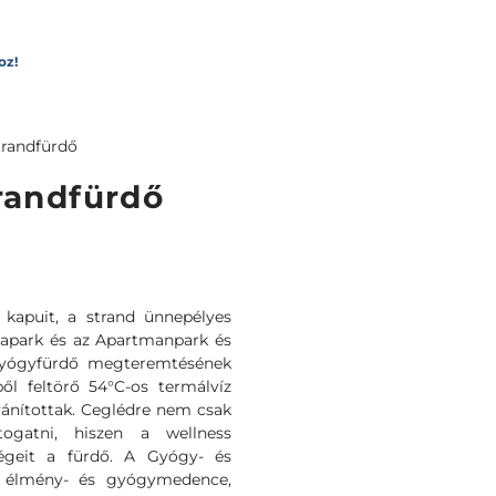
oz!
trandfürdő
randfürdő
 kapuit, a strand ünnepélyes
quapark és az Apartmanpark és
Gyógyfürdő megteremtésének
l feltörő 54°C-os termálvíz
vánítottak. Ceglédre nem csak
togatni, hiszen a wellness
ndégeit a fürdő. A Gyógy- és
e élmény- és gyógymedence,