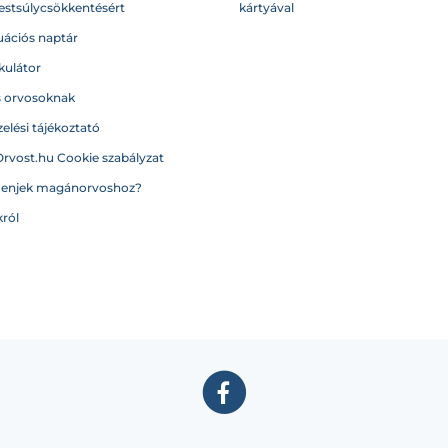
testsúlycsökkentésért
kártyával
ációs naptár
kulátor
s orvosoknak
elési tájékoztató
Orvost.hu Cookie szabályzat
menjek magánorvoshoz?
ról