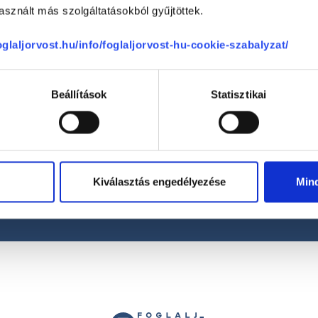
sznált más szolgáltatásokból gyűjtöttek.
foglaljorvost.hu/info/foglaljorvost-hu-cookie-szabalyzat/
Beállítások
Statisztikai
Telefon
+36 1 700-1398
(H-P: 8:00-20:00)
Segíthetünk?
Email
Kiválasztás engedélyezése
Min
office@foglaljorvost.hu