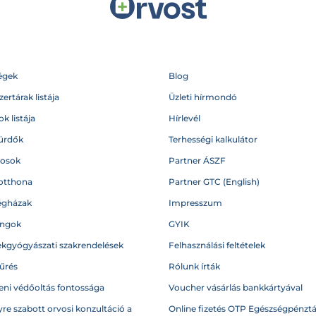
égek
Blog
ertárak listája
Üzleti hírmondó
k listája
Hírlevél
ürdők
Terhességi kalkulátor
vosok
Partner ÁSZF
otthona
Partner GTC (English)
égházak
Impresszum
angok
GYIK
kgyógyászati szakrendelések
Felhasználási feltételek
űrés
Rólunk írták
eni védőoltás fontossága
Voucher vásárlás bankkártyával
re szabott orvosi konzultáció a
Online fizetés OTP Egészségpénztá