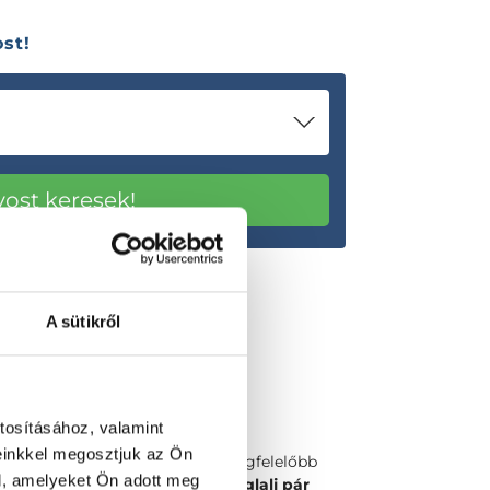
st!
A sütikről
tosításához, valamint
einkkel megosztjuk az Ön
Válaszd ki a számodra legmegfelelőbb
l, amelyeket Ön adott meg
időpontot vagy orvost és
foglalj pár