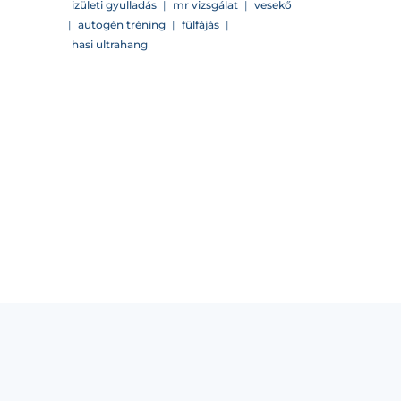
izületi gyulladás
|
mr vizsgálat
|
vesekő
|
autogén tréning
|
fülfájás
|
hasi ultrahang