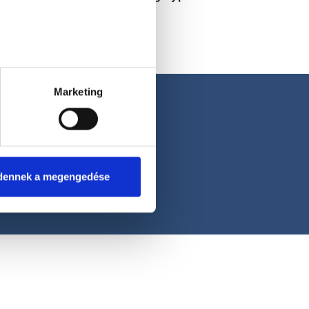
kattintással!
Marketing
dennek a megengedése