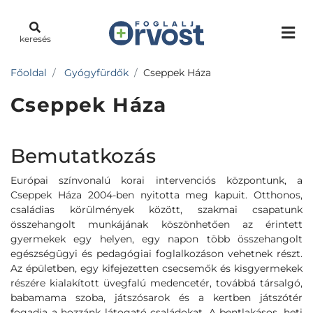
keresés
Főoldal
Gyógyfürdők
Cseppek Háza
Cseppek Háza
Bemutatkozás
Európai színvonalú korai intervenciós központunk, a
Cseppek Háza 2004-ben nyitotta meg kapuit. Otthonos,
családias körülmények között, szakmai csapatunk
összehangolt munkájának köszönhetően az érintett
gyermekek egy helyen, egy napon több összehangolt
egészségügyi és pedagógiai foglalkozáson vehetnek részt.
Az épületben, egy kifejezetten csecsemők és kisgyermekek
részére kialakított üvegfalú medencetér, továbbá társalgó,
babamama szoba, játszósarok és a kertben játszótér
fogadja a hozzánk látogató családokat. A bentlakásos, heti