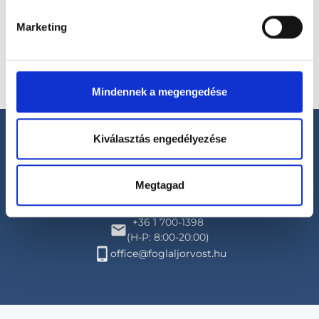
Marketing
Mindennek a megengedése
Kiválasztás engedélyezése
Megtagad
Segíthetünk?
+36 1 700-1398
(H-P: 8:00-20:00)
office@foglaljorvost.hu