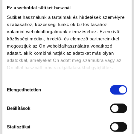
Ez a weboldal sütiket használ
Sütiket használunk a tartalmak és hirdetések személyre
szabásához, közösségi funkciók biztosításához,
valamint weboldalforgalmunk elemzéséhez. Ezenkívül
Cseppek Háza
közösségi média-, hirdető- és elemező partnereinkkel
2011 Budakalász, Sport u. 3.
megosztjuk az Ön weboldalhasználatra vonatkozó
adatait, akik kombinálhatják az adatokat más olyan
Foglalj időpontot megbízható
adatokkal, amelyeket Ön adott meg számukra vagy az
magánorvosokhoz most!
Ön által használt más szolgáltatásokból gyűjtöttek.
Cookie
Hozzájárulás
Válassz szakterületet
szabályzat:
https://foglaljorvost.hu/info/foglaljorvost-
Elengedhetetlen
kiválasztása
hu-cookie-szabalyzat/
Beállítások
Statisztikai
Válassz helyszínt