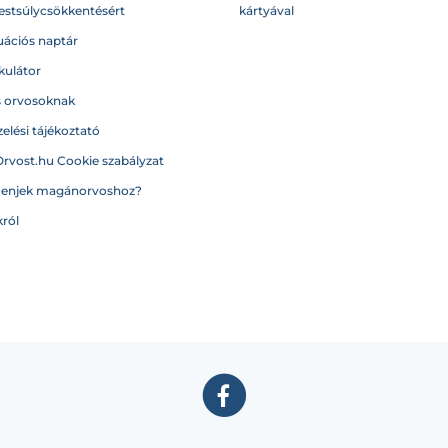
testsúlycsökkentésért
kártyával
ációs naptár
kulátor
s orvosoknak
elési tájékoztató
Orvost.hu Cookie szabályzat
menjek magánorvoshoz?
ról