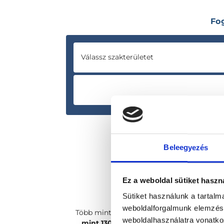
Fo
Válassz szakterületet
Beleegyezés
Ez a weboldal sütiket haszn
Sütiket használunk a tartal
weboldalforgalmunk elemzésé
Több mint
2400 magánorvosunk, több
weboldalhasználatra vonatko
mint 130 szakterületen
csak rád vár!