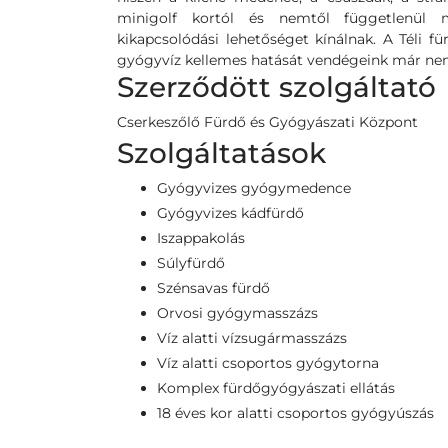
minigolf kortól és nemtől függetlenül 
kikapcsolódási lehetőséget kínálnak. A Téli 
gyógyvíz kellemes hatását vendégeink már nem
Szerződött szolgáltató
Cserkeszőlő Fürdő és Gyógyászati Központ
Szolgáltatások
Gyógyvizes gyógymedence
Gyógyvizes kádfürdő
Iszappakolás
Súlyfürdő
Szénsavas fürdő
Orvosi gyógymasszázs
Víz alatti vízsugármasszázs
Víz alatti csoportos gyógytorna
Komplex fürdőgyógyászati ellátás
18 éves kor alatti csoportos gyógyúszás