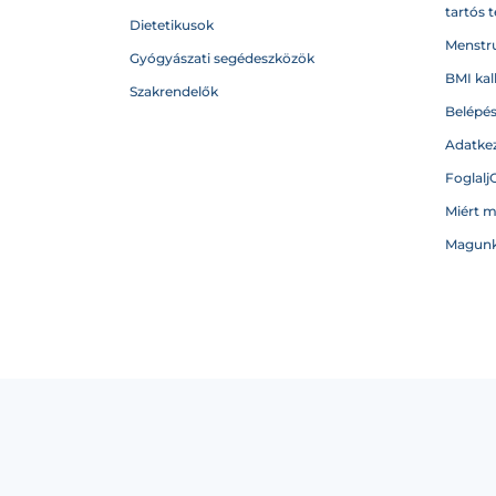
tartós 
Dietetikusok
Menstru
Gyógyászati segédeszközök
BMI kal
Szakrendelők
Belépé
Adatkez
Foglalj
Miért 
Magunk