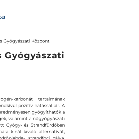
oz!
és Gyógyászati Központ
s Gyógyászati
ogén-karbonát tartalmának
kívül pozitív hatással bír. A
 eredményesen gyógyíthatók a
ek, valamint a nőgyógyászati
tett Gyógy- és Strandfürdőben
a kínál kiváló alternatívát,
dröplabda-, strandfoci pálya,