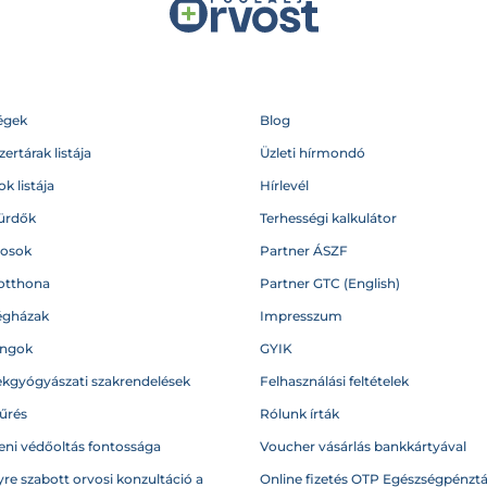
égek
Blog
ertárak listája
Üzleti hírmondó
k listája
Hírlevél
ürdők
Terhességi kalkulátor
vosok
Partner ÁSZF
otthona
Partner GTC (English)
égházak
Impresszum
angok
GYIK
kgyógyászati szakrendelések
Felhasználási feltételek
űrés
Rólunk írták
eni védőoltás fontossága
Voucher vásárlás bankkártyával
re szabott orvosi konzultáció a
Online fizetés OTP Egészségpénztá