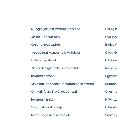
A Foglaljorvost webhelytérképe
Betegs
Online konzultáció
Gyógysz
Koronavírus szűrés
Biobolto
Meddőségi központok külföldön
Gyógyf
Szűrővizsgálatok
Házior
Orvosok foglalható időponttal
Idősek 
További orvosok
Egészs
Orvosok időponttal látogatás oka szerint
Sóbarl
Klinikák foglalható időponttal
Gyerme
További klinikák
HPV-sz
Állami klinikák listája
HPV ell
Állami fogászati rendelők
Személy