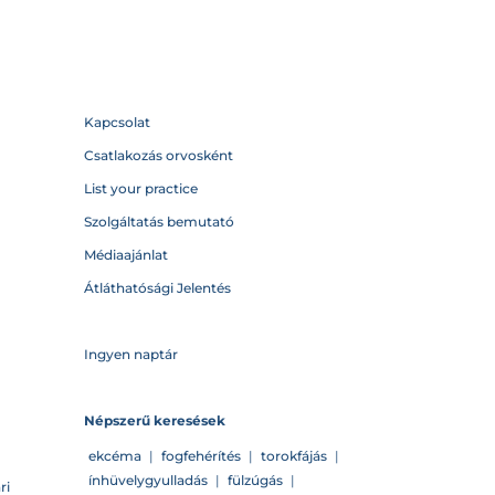
Kapcsolat
Csatlakozás orvosként
List your practice
Szolgáltatás bemutató
Médiaajánlat
Átláthatósági Jelentés
Ingyen naptár
Népszerű keresések
ekcéma
|
fogfehérítés
|
torokfájás
|
ínhüvelygyulladás
|
fülzúgás
|
ri