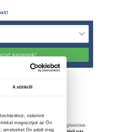
st!
A sütikről
tosításához, valamint
einkkel megosztjuk az Ön
Válaszd ki a számodra legmegfelelőbb
l, amelyeket Ön adott meg
időpontot vagy orvost és
foglalj pár