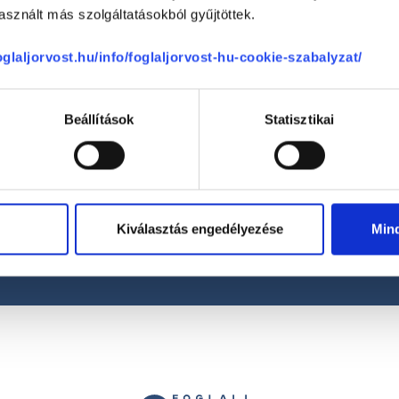
sznált más szolgáltatásokból gyűjtöttek.
foglaljorvost.hu/info/foglaljorvost-hu-cookie-szabalyzat/
Beállítások
Statisztikai
Telefon
+36 1 700-1398
(H-P: 8:00-20:00)
Segíthetünk?
Email
Kiválasztás engedélyezése
Min
office@foglaljorvost.hu