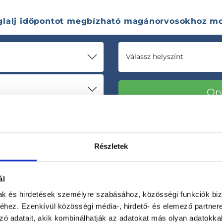
glalj időpontot megbízható magánorvosokhoz mo
Válassz helyszínt
Részletek
ál
mak és hirdetések személyre szabásához, közösségi funkciók biz
hez. Ezenkívül közösségi média-, hirdető- és elemező partner
Korábbi páciensek
300 000 valós
zó adatait, akik kombinálhatják az adatokat más olyan adatokka
véleménye
segít a döntésben!