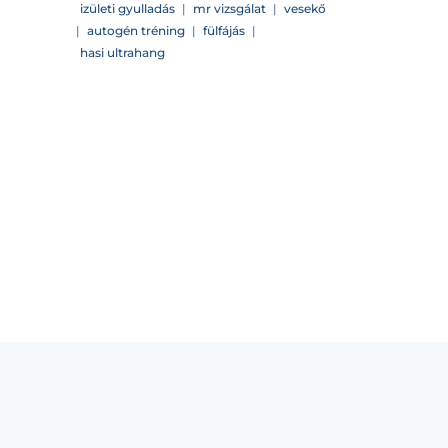
izületi gyulladás
|
mr vizsgálat
|
vesekő
|
autogén tréning
|
fülfájás
|
hasi ultrahang