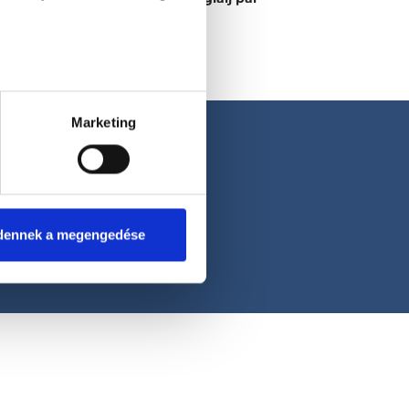
kattintással!
Marketing
dennek a megengedése