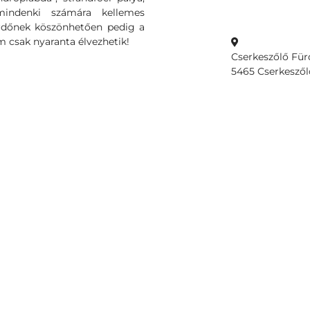
mindenki számára kellemes
fürdőnek köszönhetően pedig a
 csak nyaranta élvezhetik!
Cserkeszőlő Für
5465 Cserkeszőlő