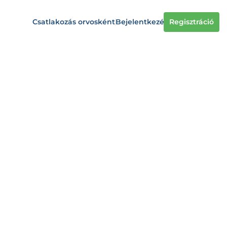
Csatlakozás orvosként
Bejelentkezés
Regisztráció