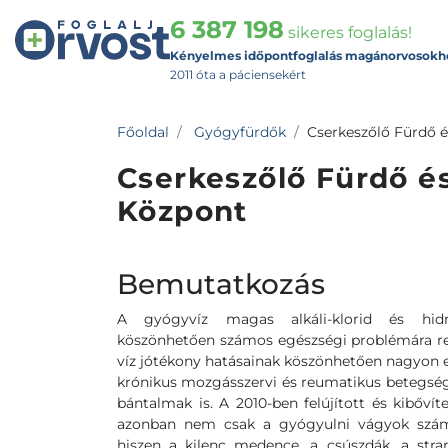
6 387 198
sikeres foglalás!
Kényelmes időpontfoglalás magánorvosokh
2011 óta a páciensekért
Főoldal
Gyógyfürdők
Cserkeszőlő Fürdő 
Cserkeszőlő Fürdő é
Központ
Bemutatkozás
A gyógyvíz magas alkáli-klorid és hidr
köszönhetően számos egészségi problémára rend
víz jótékony hatásainak köszönhetően nagyon
krónikus mozgásszervi és reumatikus betegség
bántalmak is. A 2010-ben felújított és kibőví
azonban nem csak a gyógyulni vágyok számár
hiszen a kilenc medence, a csúszdák, a stran