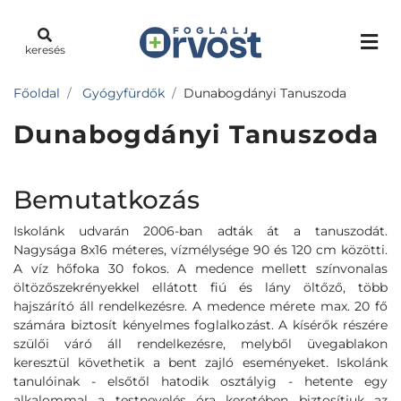
keresés
Főoldal
Gyógyfürdők
Dunabogdányi Tanuszoda
Dunabogdányi Tanuszoda
Bemutatkozás
Iskolánk udvarán 2006-ban adták át a tanuszodát.
Nagysága 8x16 méteres, vízmélysége 90 és 120 cm közötti.
A víz hőfoka 30 fokos. A medence mellett színvonalas
öltözőszekrényekkel ellátott fiú és lány öltőző, több
hajszárító áll rendelkezésre. A medence mérete max. 20 fő
számára biztosít kényelmes foglalkozást. A kísérők részére
szülői váró áll rendelkezésre, melyből üvegablakon
keresztül követhetik a bent zajló eseményeket. Iskolánk
tanulóinak - elsőtől hatodik osztályig - hetente egy
alkalommal a testnevelés óra keretében biztosítjuk az