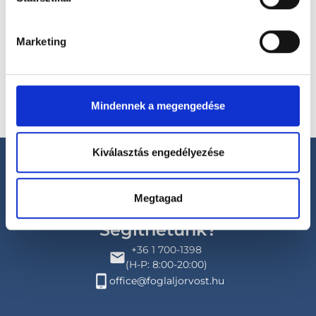
Válassz helyszínt
Marketing
Mindennek a megengedése
Kiválasztás engedélyezése
Megtagad
Segíthetünk?
+36 1 700-1398
(H-P: 8:00-20:00)
office@foglaljorvost.hu