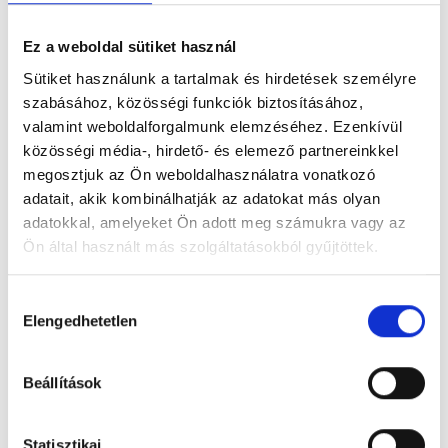
Ez a weboldal sütiket használ
Sütiket használunk a tartalmak és hirdetések személyre
szabásához, közösségi funkciók biztosításához,
valamint weboldalforgalmunk elemzéséhez. Ezenkívül
közösségi média-, hirdető- és elemező partnereinkkel
Dunabogdányi Tanuszoda
megosztjuk az Ön weboldalhasználatra vonatkozó
2023 Dunabogdány, Hegyalja u. 11.
adatait, akik kombinálhatják az adatokat más olyan
adatokkal, amelyeket Ön adott meg számukra vagy az
Foglalj időpontot megbízható
Ön által használt más szolgáltatásokból gyűjtöttek.
magánorvosokhoz most!
Cookie
Hozzájárulás
szabályzat:
https://foglaljorvost.hu/info/foglaljorvost-
Elengedhetetlen
kiválasztása
Válassz szakterületet
hu-cookie-szabalyzat/
Beállítások
Statisztikai