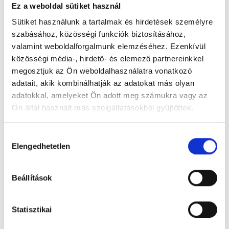
Ez a weboldal sütiket használ
Sütiket használunk a tartalmak és hirdetések személyre
Duráczky József Pedagógiai Fejlesztő és Módszertani
szabásához, közösségi funkciók biztosításához,
Központ uszodája
valamint weboldalforgalmunk elemzéséhez. Ezenkívül
7400 Kaposvár, Somssich P. u. 8.
közösségi média-, hirdető- és elemező partnereinkkel
megosztjuk az Ön weboldalhasználatra vonatkozó
adatait, akik kombinálhatják az adatokat más olyan
Foglalj időpontot megbízható
adatokkal, amelyeket Ön adott meg számukra vagy az
magánorvosokhoz most!
Ön által használt más szolgáltatásokból gyűjtöttek.
Cookie
Hozzájárulás
Válassz szakterületet
szabályzat:
https://foglaljorvost.hu/info/foglaljorvost-
Elengedhetetlen
kiválasztása
hu-cookie-szabalyzat/
Beállítások
Válassz helyszínt
Statisztikai