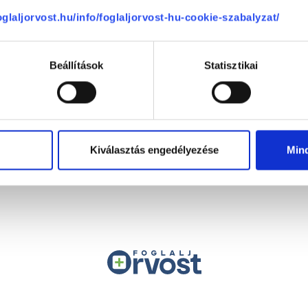
foglaljorvost.hu/info/foglaljorvost-hu-cookie-szabalyzat/
Beállítások
Statisztikai
Telefon
+36 1 700-1398
(H-P: 8:00-20:00)
Segíthetünk?
Email
office@foglaljorvost.hu
Kiválasztás engedélyezése
Min