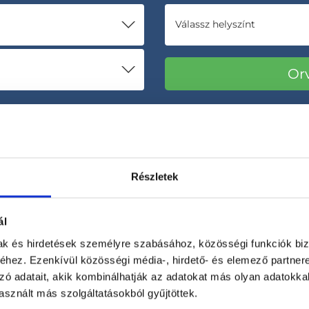
Válassz helyszínt
Részletek
ál
Korábbi páciensek
300 000 valós
mak és hirdetések személyre szabásához, közösségi funkciók biz
véleménye
segít a döntésben!
hez. Ezenkívül közösségi média-, hirdető- és elemező partner
zó adatait, akik kombinálhatják az adatokat más olyan adatokka
sznált más szolgáltatásokból gyűjtöttek.