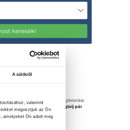
A sütikről
Válaszd ki a számodra legmegfelelőbb
tosításához, valamint
időpontot vagy orvost és
foglalj pár
einkkel megosztjuk az Ön
kattintással!
l, amelyeket Ön adott meg