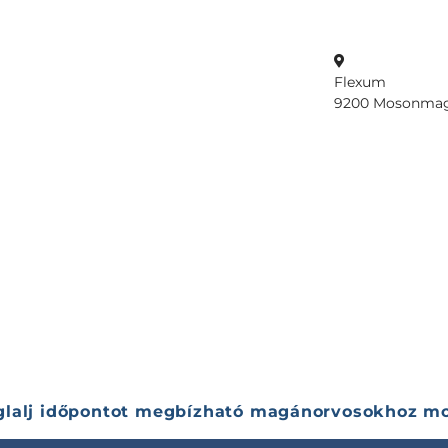
Flexum
9200 Mosonmagyar
glalj időpontot megbízható magánorvosokhoz mo