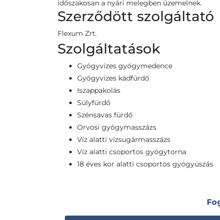
időszakosan a nyári melegben üzemelnek.
Szerződött szolgáltató
Flexum Zrt.
Szolgáltatások
Gyógyvizes gyógymedence
Gyógyvizes kádfürdő
Iszappakolás
Súlyfürdő
Szénsavas fürdő
Orvosi gyógymasszázs
Víz alatti vízsugármasszázs
Víz alatti csoportos gyógytorna
18 éves kor alatti csoportos gyógyúszás
Fo