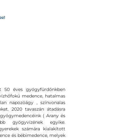
oz!
t 50 éves gyógyfürdőnkben
 vízhőfokú medence, hatalmas
lan napozóágy , színvonalas
ket. 2020 tavaszán átadásra
ő gyógymedencéink ( Arany és
b gyógyvízének egyike.
yerekek számára kialakított
edence és bébimedence, melyek