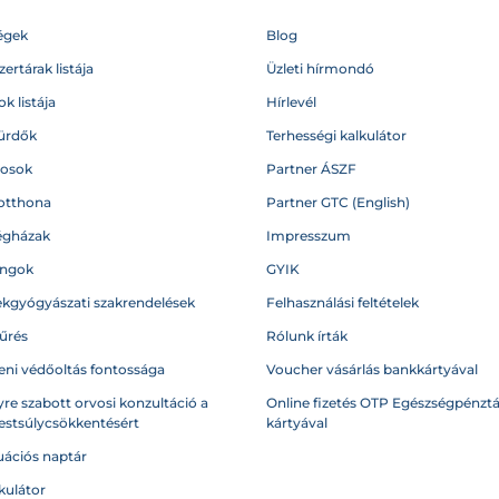
égek
Blog
ertárak listája
Üzleti hírmondó
k listája
Hírlevél
ürdők
Terhességi kalkulátor
vosok
Partner ÁSZF
otthona
Partner GTC (English)
égházak
Impresszum
angok
GYIK
kgyógyászati szakrendelések
Felhasználási feltételek
űrés
Rólunk írták
eni védőoltás fontossága
Voucher vásárlás bankkártyával
re szabott orvosi konzultáció a
Online fizetés OTP Egészségpénztá
testsúlycsökkentésért
kártyával
ációs naptár
kulátor