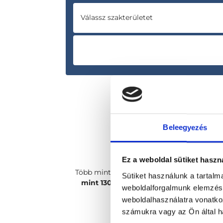
Válassz szakterületet
Beleegyezés
Ez a weboldal sütiket haszn
Több mint
2400 magánorvosunk, több
Sütiket használunk a tartal
mint 130 szakterületen
csak rád vár!
weboldalforgalmunk elemzésé
weboldalhasználatra vonatko
számukra vagy az Ön által ha