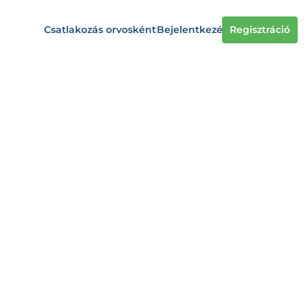
Csatlakozás orvosként
Bejelentkezés
Regisztráció