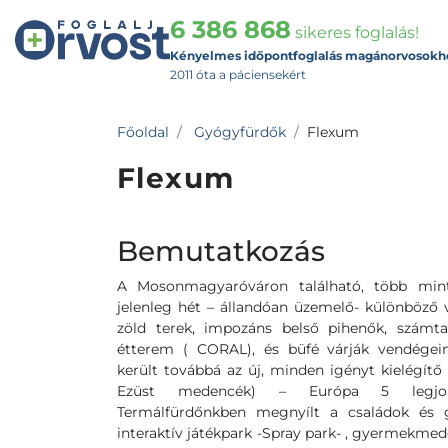
6 386 868
sikeres foglalás!
Kényelmes időpontfoglalás magánorvosokh
2011 óta a páciensekért
Főoldal
Gyógyfürdők
Flexum
Flexum
Bemutatkozás
A Mosonmagyaróváron található, több min
jelenleg hét – állandóan üzemelő- különböző
zöld terek, impozáns belső pihenők, számta
étterem ( CORAL), és büfé várják vendégein
került továbbá az új, minden igényt kielégít
Ezüst medencék) – Európa 5 legjob
Termálfürdőnkben megnyílt a családok és g
interaktív játékpark -Spray park- , gyermekm