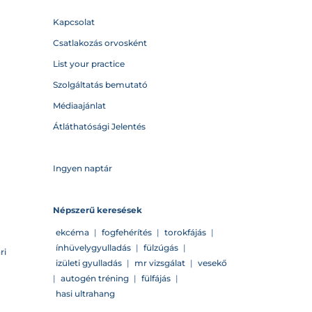
Kapcsolat
Csatlakozás orvosként
List your practice
Szolgáltatás bemutató
Médiaajánlat
Átláthatósági Jelentés
Ingyen naptár
Népszerű keresések
ekcéma
|
fogfehérítés
|
torokfájás
|
ínhüvelygyulladás
|
fülzúgás
|
ri
izületi gyulladás
|
mr vizsgálat
|
vesekő
|
autogén tréning
|
fülfájás
|
hasi ultrahang