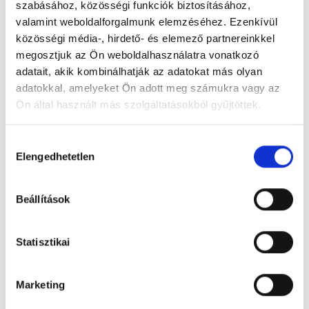
szabásához, közösségi funkciók biztosításához,
valamint weboldalforgalmunk elemzéséhez. Ezenkívül
Foglalj időpontot megbízható
közösségi média-, hirdető- és elemező partnereinkkel
magánorvosokhoz most!
megosztjuk az Ön weboldalhasználatra vonatkozó
adatait, akik kombinálhatják az adatokat más olyan
adatokkal, amelyeket Ön adott meg számukra vagy az
Válassz szakterületet
Ön által használt más szolgáltatásokból gyűjtöttek.
Cookie
Hozzájárulás
szabályzat:
https://foglaljorvost.hu/info/foglaljorvost-
Elengedhetetlen
kiválasztása
hu-cookie-szabalyzat/
Válassz helyszínt
Beállítások
Statisztikai
Marketing