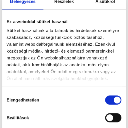
Beleegyezés
Részletek
A sütikről
Ez a weboldal sütiket használ
Sütiket használunk a tartalmak és hirdetések személyre
szabásához, közösségi funkciók biztosításához,
valamint weboldalforgalmunk elemzéséhez. Ezenkívül
közösségi média-, hirdető- és elemező partnereinkkel
megosztjuk az Ön weboldalhasználatra vonatkozó
Hagymatikum Fürdő
adatait, akik kombinálhatják az adatokat más olyan
6900 Makó, Makovecz tér 6.
adatokkal, amelyeket Ön adott meg számukra vagy az
Ön által használt más szolgáltatásokból gyűjtöttek.
Foglalj időpontot megbízható
magánorvosokhoz most!
Cookie
Hozzájárulás
szabályzat:
https://foglaljorvost.hu/info/foglaljorvost-
Elengedhetetlen
kiválasztása
hu-cookie-szabalyzat/
Válassz szakterületet
Beállítások