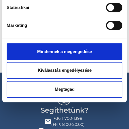
Statisztikai
Válassz helyszínt
Marketing
Mindennek a megengedése
Kiválasztás engedélyezése
Megtagad
Segíthetünk?
+36 1 700-1398
(H-P: 8:00-20:00)