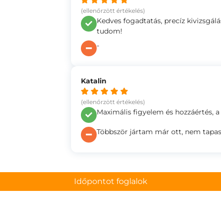
(ellenőrzött értékelés)
Kedves fogadtatás, precíz kivizsgálá
tudom!
-
Katalin
(ellenőrzött értékelés)
Maximális figyelem és hozzáértés, a
Többször jártam már ott, nem tapa
Időpontot foglalok