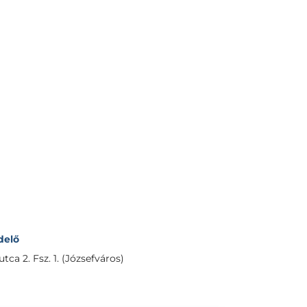
delő
ca 2. Fsz. 1. (Józsefváros)