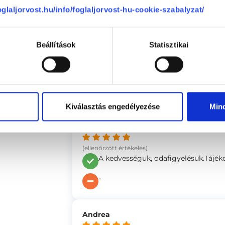
foglaljorvost.hu/info/foglaljorvost-hu-cookie-szabalyzat/
se
Anonym
Beállítások
Statisztikai
(ellenőrzött értékelés)
A közvetlen légkör és az eredménye
kérdésre őszinte választ kaptam.
-
Kiválasztás engedélyezése
Min
Erzsébet
(ellenőrzött értékelés)
A kedvességük, odafigyelésük.Tájék
-
Andrea