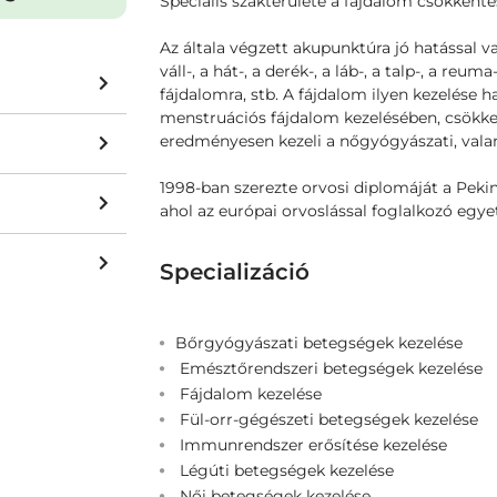
Speciális szakterülete a fájdalom csökkenté
Az általa végzett akupunktúra jó hatással van a
váll-, a hát-, a derék-, a láb-, a talp-, a reu
fájdalomra, stb. A fájdalom ilyen kezelése h
menstruációs fájdalom kezelésében, csökke
eredményesen kezeli a nőgyógyászati, vala
1998-ban szerezte orvosi diplomáját a Pe
ahol az európai orvoslással foglalkozó egye
Specializáció
Bőrgyógyászati betegségek kezelése
Emésztőrendszeri betegségek kezelése
Fájdalom kezelése
Fül-orr-gégészeti betegségek kezelése
Immunrendszer erősítése kezelése
Légúti betegségek kezelése
Női betegségek kezelése