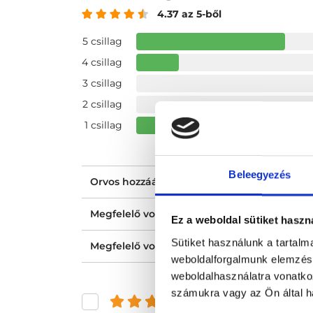
4.37 az 5-ből
5 csillag
4 csillag
3 csillag
2 csillag
1 csillag
Beleegyezés
Orvos hozzáállása, figyelmessége, kedvess
Megfelelő volt a tájékoztatásod?
Ez a weboldal sütiket haszn
Sütiket használunk a tartal
Megfelelő volt az ellátásod?
weboldalforgalmunk elemzésé
weboldalhasználatra vonatko
számukra vagy az Ön által ha
és felette