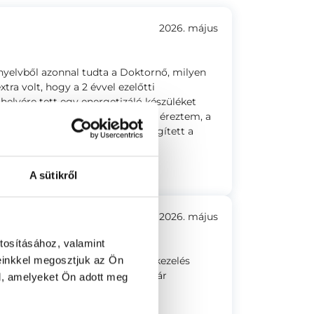
2026. május
 nyelvből azonnal tudta a Doktornő, milyen
ra volt, hogy a 2 évvel ezelőtti
helyére tett egy energetizáló készüléket
ott fáj. A tűket a testemen nem éreztem, a
 ott lenni és már elsőre sokat segített a
A sütikről
2026. május
tosításához, valamint
einkkel megosztjuk az Ön
nre kiterjedő és alapos volt. A kezelés
n kérdésemre. Az első kezelés már
l, amelyeket Ön adott meg
t az egészségi állapotomban.