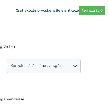
Csatlakozás orvosként
Bejelentkezés
Regisztráció
ng Wei Ya
Konzultáció, általános vizsgálat
agánrendelése.