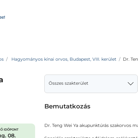
oz!
os
Hagyományos kínai orvos, Budapest, VIII. kerület
Dr. Te
a
Összes szakterület
Bemutatkozás
Dr. Teng Wei Ya akupunktúrás szakorvos m
Ő IDŐPONT
g. 08.