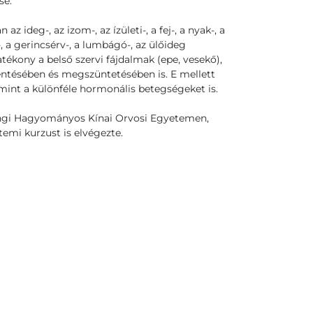
se.
z ideg-, az izom-, az ízületi-, a fej-, a nyak-, a
ma-, a gerincsérv-, a lumbágó-, az ülőideg
atékony a belső szervi fájdalmak (epe, vesekő),
ntésében és megszüntetésében is. E mellett
mint a különféle hormonális betegségeket is.
kingi Hagyományos Kínai Orvosi Egyetemen,
temi kurzust is elvégezte.