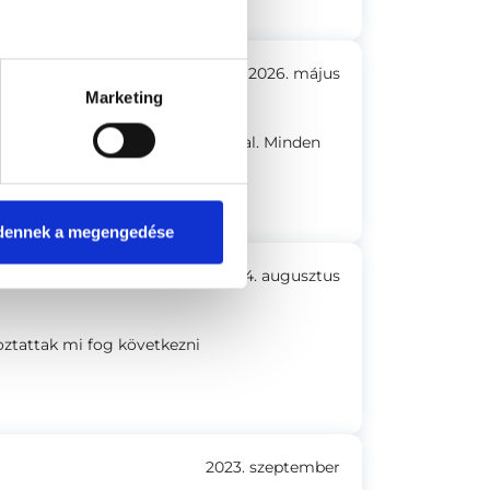
2026. május
Marketing
s kezelés, már az első alkalommal. Minden
dennek a megengedése
2024. augusztus
oztattak mi fog következni
2023. szeptember