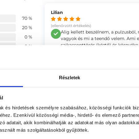
Lilian
70 %
(ellenőrzött értékelés)
20 %
Alig kellett beszélnem, a pulzusból,
0 %
vagyok és mi a teendő velem. Ami ext
sajkacsonttörés (kéztő) és környéke 
0 %
anélkül, hogy mondtam volna, hogy 
10 %
köpölyözés jólesett. Egy “csoda” volt
panaszaimon.
-
Részletek
ége
4.5
4.2
István
ál
mak és hirdetések személyre szabásához, közösségi funkciók biz
4.4
(ellenőrzött értékelés)
hez. Ezenkívül közösségi média-, hirdető- és elemező partner
Az egészségi állapot felmérése minde
során őszinte választ kaptam minde
zó adatait, akik kombinálhatják az adatokat más olyan adatokka
nagymértékű javulást eredményezet
sznált más szolgáltatásokból gyűjtöttek.
-