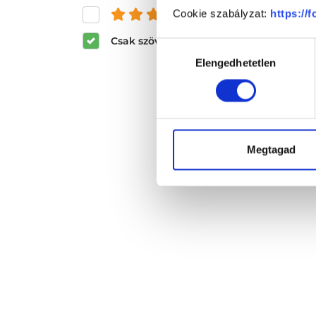
Cookie szabályzat:
https://
és felette
Csak szöveges értékelések megjeleníté
Hozzájárulás
Elengedhetetlen
kiválasztása
Megtagad