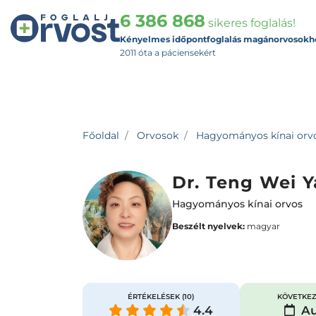
6 386 868
sikeres foglalás!
Kényelmes időpontfoglalás magánorvosokh
2011 óta a páciensekért
Főoldal
Orvosok
Hagyományos kínai orv
Dr. Teng Wei Y
Hagyományos kínai orvos
Beszélt nyelvek:
magyar
ÉRTÉKELÉSEK
(10)
KÖVETKEZ
4.4
Au