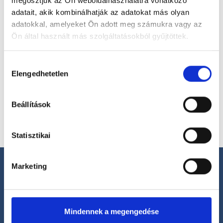
megosztjuk az Ön weboldalhasználatra vonatkozó
adatait, akik kombinálhatják az adatokat más olyan
adatokkal, amelyeket Ön adott meg számukra vagy az
Ön által használt más szolgáltatásokból gyűjtöttek.
Válassz helyszínt
Cookie
Hozzájárulás
szabályzat:
https://foglaljorvost.hu/info/foglaljorvost-
Elengedhetetlen
kiválasztása
hu-cookie-szabalyzat/
Beállítások
Statisztikai
Marketing
Segíthetünk?
Mindennek a megengedése