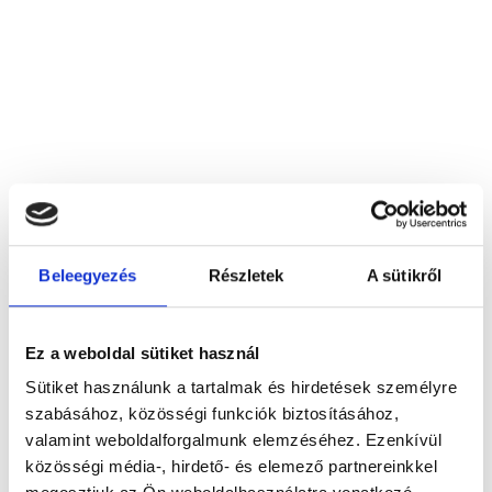
Beleegyezés
Részletek
A sütikről
Dr. Abdul Gafor Faris
4100 Berettyóújfalu, Orbán Balázs tér 3.
Ez a weboldal sütiket használ
Foglalj időpontot megbízható
Sütiket használunk a tartalmak és hirdetések személyre
magánorvosokhoz most!
szabásához, közösségi funkciók biztosításához,
valamint weboldalforgalmunk elemzéséhez. Ezenkívül
közösségi média-, hirdető- és elemező partnereinkkel
Válassz szakterületet