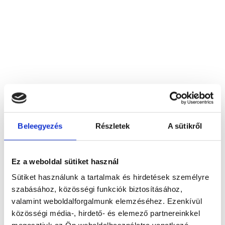
Beleegyezés
Részletek
A sütikről
Dr. Babcsányi Judit
2120 Dunakeszi, Széchényi utca 68.
Ez a weboldal sütiket használ
Foglalj időpontot megbízható
Sütiket használunk a tartalmak és hirdetések személyre
magánorvosokhoz most!
szabásához, közösségi funkciók biztosításához,
valamint weboldalforgalmunk elemzéséhez. Ezenkívül
közösségi média-, hirdető- és elemező partnereinkkel
Válassz szakterületet