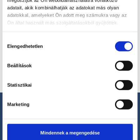
megosztjuk az Ön weboldalhasználatra vonatkozó
adatait, akik kombinálhatják az adatokat más olyan
adatokkal, amelyeket Ön adott meg számukra vagy az
Ön által használt más szolgáltatásokból gyűjtöttek.
Válassz helyszínt
Cookie
Hozzájárulás
szabályzat:
https://foglaljorvost.hu/info/foglaljorvost-
Elengedhetetlen
kiválasztása
hu-cookie-szabalyzat/
Beállítások
Statisztikai
Marketing
Segíthetünk?
Mindennek a megengedése