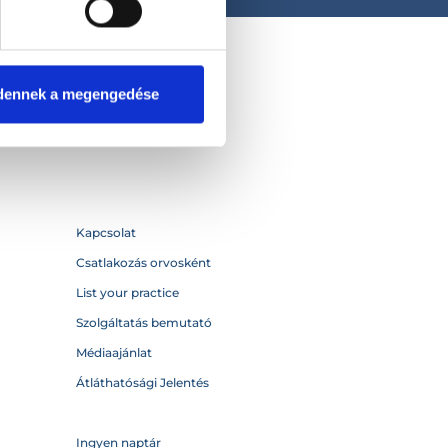
dennek a megengedése
Kapcsolat
Csatlakozás orvosként
List your practice
Szolgáltatás bemutató
Médiaajánlat
Átláthatósági Jelentés
Ingyen naptár