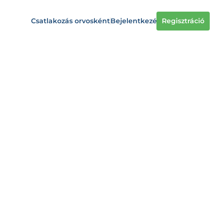
Csatlakozás orvosként
Bejelentkezés
Regisztráció