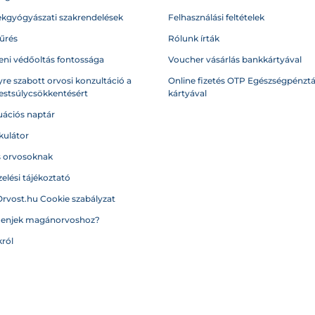
kgyógyászati szakrendelések
Felhasználási feltételek
űrés
Rólunk írták
eni védőoltás fontossága
Voucher vásárlás bankkártyával
re szabott orvosi konzultáció a
Online fizetés OTP Egészségpénztá
testsúlycsökkentésért
kártyával
ációs naptár
kulátor
s orvosoknak
elési tájékoztató
Orvost.hu Cookie szabályzat
menjek magánorvoshoz?
ról