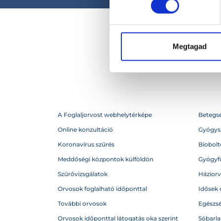
Megtagad
A Foglaljorvost webhelytérképe
Betegs
Online konzultáció
Gyógysz
Koronavírus szűrés
Biobolto
Meddőségi központok külföldön
Gyógyf
Szűrővizsgálatok
Házior
Orvosok foglalható időponttal
Idősek 
További orvosok
Egészs
Orvosok időponttal látogatás oka szerint
Sóbarl