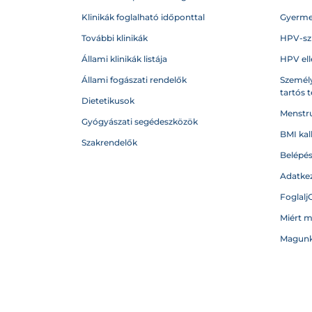
Klinikák foglalható időponttal
Gyerme
További klinikák
HPV-sz
Állami klinikák listája
HPV ell
Állami fogászati rendelők
Személy
tartós 
Dietetikusok
Menstru
Gyógyászati segédeszközök
BMI kal
Szakrendelők
Belépé
Adatkez
Foglalj
Miért 
Magunk