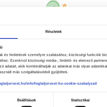
Korábbi páciensek
300 000 valós
véleménye
segít a döntésben!
Részletek
ál
mak és hirdetések személyre szabásához, közösségi funkciók biz
hez. Ezenkívül közösségi média-, hirdető- és elemező partner
zó adatait, akik kombinálhatják az adatokat más olyan adatokka
sznált más szolgáltatásokból gyűjtöttek.
Telefon
+36 1 700-1398
(H-P: 8:00-20:00)
foglaljorvost.hu/info/foglaljorvost-hu-cookie-szabalyzat/
Segíthetünk?
Email
office@foglaljorvost.hu
Beállítások
Statisztikai