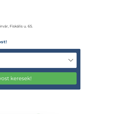
vár, Fiskális u. 65.
st!