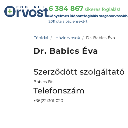
6 384 867
sikeres foglalás!
Kényelmes időpontfoglalás magánorvosokh
2011 óta a páciensekért
Főoldal
Háziorvosok
Dr. Babics Éva
Dr. Babics Éva
Szerződött szolgáltató
Babics Bt.
Telefonszám
+36(22)301-020