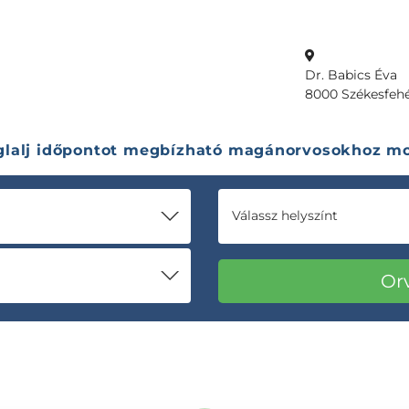
Dr. Babics Éva
8000 Székesfehér
glalj időpontot megbízható magánorvosokhoz mo
Válassz helyszínt