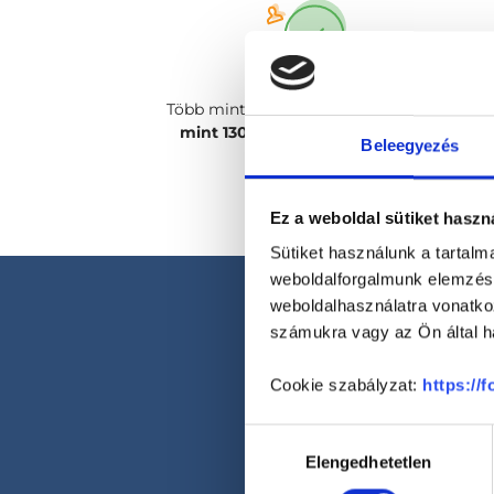
Több mint
2400 magánorvosunk, több
mint 130 szakterületen
csak rád vár!
Beleegyezés
Ez a weboldal sütiket haszn
Sütiket használunk a tartal
weboldalforgalmunk elemzésé
weboldalhasználatra vonatko
számukra vagy az Ön által ha
Cookie szabályzat:
https://
Hozzájárulás
Elengedhetetlen
kiválasztása