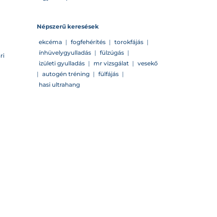
Népszerű keresések
ekcéma
|
fogfehérítés
|
torokfájás
|
ínhüvelygyulladás
|
fülzúgás
|
ri
izületi gyulladás
|
mr vizsgálat
|
vesekő
|
autogén tréning
|
fülfájás
|
hasi ultrahang