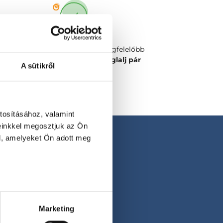
Válaszd ki a számodra legmegfelelőbb
időpontot vagy orvost és
foglalj pár
A sütikről
kattintással!
tosításához, valamint
einkkel megosztjuk az Ön
l, amelyeket Ön adott meg
Marketing