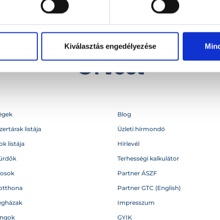
Kiválasztás engedélyezése
Min
égek
Blog
ertárak listája
Üzleti hírmondó
k listája
Hírlevél
ürdők
Terhességi kalkulátor
vosok
Partner ÁSZF
otthona
Partner GTC (English)
égházak
Impresszum
angok
GYIK