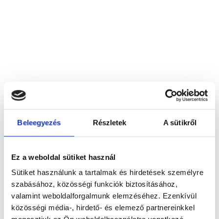
Beleegyezés
Részletek
A sütikről
Dr. Cakó Judit
7500 Nagyatád, Tallián u. 2/a
Ez a weboldal sütiket használ
Foglalj időpontot megbízható
Sütiket használunk a tartalmak és hirdetések személyre
magánorvosokhoz most!
szabásához, közösségi funkciók biztosításához,
valamint weboldalforgalmunk elemzéséhez. Ezenkívül
közösségi média-, hirdető- és elemező partnereinkkel
Válassz szakterületet