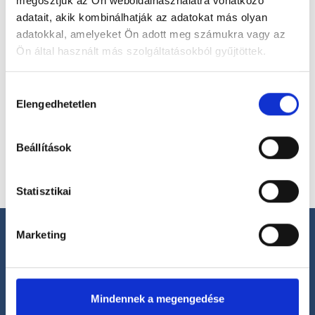
megosztjuk az Ön weboldalhasználatra vonatkozó
adatait, akik kombinálhatják az adatokat más olyan
adatokkal, amelyeket Ön adott meg számukra vagy az
Ön által használt más szolgáltatásokból gyűjtöttek.
Válassz helyszínt
Cookie
Hozzájárulás
szabályzat:
https://foglaljorvost.hu/info/foglaljorvost-
Elengedhetetlen
kiválasztása
hu-cookie-szabalyzat/
Beállítások
Statisztikai
Marketing
Segíthetünk?
Mindennek a megengedése