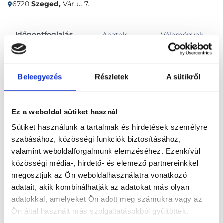
6720
Szeged,
Vár u. 7.
Időpontfoglalás
Adatok
Vélemények
Foglalj időpontot
Beleegyezés
Részletek
A sütikről
Összes szakterület
Ez a weboldal sütiket használ
Sütiket használunk a tartalmak és hirdetések személyre
szabásához, közösségi funkciók biztosításához,
valamint weboldalforgalmunk elemzéséhez. Ezenkívül
közösségi média-, hirdető- és elemező partnereinkkel
megosztjuk az Ön weboldalhasználatra vonatkozó
Főoldal
Klinikák
adatait, akik kombinálhatják az adatokat más olyan
adatokkal, amelyeket Ön adott meg számukra vagy az
Dentális implantológus, Szeged
Ön által használt más szolgáltatásokból gyűjtöttek.
High Dent Fogászat