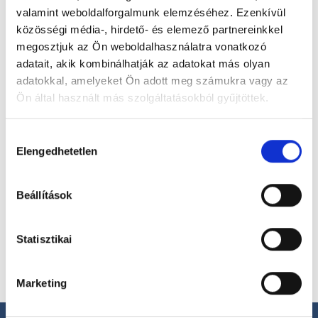
valamint weboldalforgalmunk elemzéséhez. Ezenkívül
Foglalj időpontot megbízható
közösségi média-, hirdető- és elemező partnereinkkel
magánorvosokhoz most!
megosztjuk az Ön weboldalhasználatra vonatkozó
adatait, akik kombinálhatják az adatokat más olyan
adatokkal, amelyeket Ön adott meg számukra vagy az
Válassz szakterületet
Ön által használt más szolgáltatásokból gyűjtöttek.
Cookie
Hozzájárulás
szabályzat:
https://foglaljorvost.hu/info/foglaljorvost-
Elengedhetetlen
kiválasztása
hu-cookie-szabalyzat/
Válassz helyszínt
Beállítások
Statisztikai
Marketing