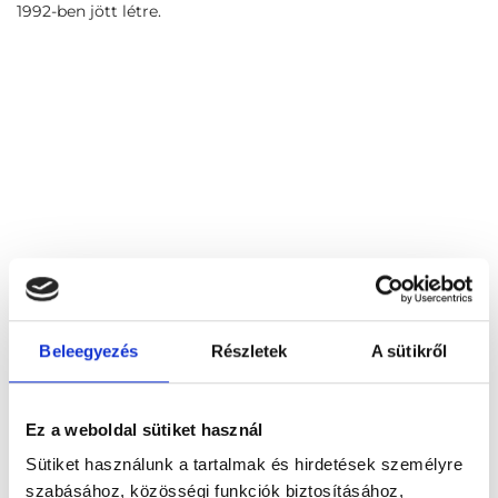
1992-ben jött létre.
Beleegyezés
Részletek
A sütikről
Ez a weboldal sütiket használ
Agape Evangélikus Szeretetszolgálat
8136 Lajoskomárom, Jókai u. 8.
Sütiket használunk a tartalmak és hirdetések személyre
szabásához, közösségi funkciók biztosításához,