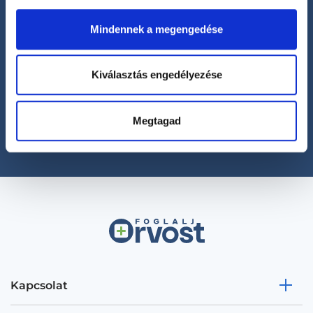
Mindennek a megengedése
Segíthetünk?
Kiválasztás engedélyezése
+36 1 700-1398
(H-P: 8:00-20:00)
Megtagad
office@foglaljorvost.hu
Kapcsolat