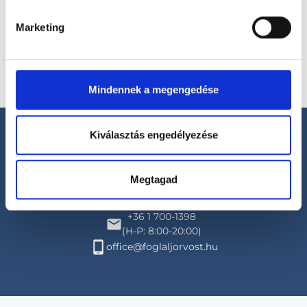
Marketing
Mindennek a megengedése
Kiválasztás engedélyezése
Megtagad
Segíthetünk?
+36 1 700-1398
(H-P: 8:00-20:00)
office@foglaljorvost.hu