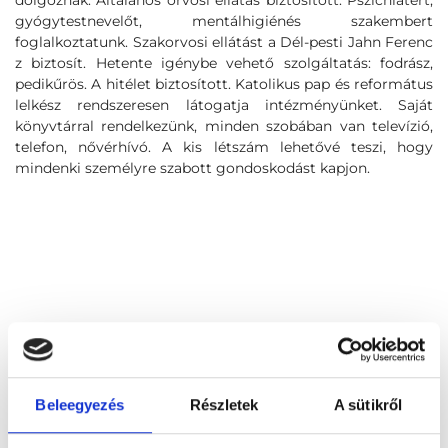
dolgoznak. Általános orvosi ellátás biztosított. Pszichiátert,
gyógytestnevelőt, mentálhigiénés szakembert
foglalkoztatunk. Szakorvosi ellátást a Dél-pesti Jahn Ferenc
z biztosít. Hetente igénybe vehető szolgáltatás: fodrász,
pedikűrös. A hitélet biztosított. Katolikus pap és református
lelkész rendszeresen látogatja intézményünket. Saját
könyvtárral rendelkezünk, minden szobában van televízió,
telefon, nővérhívó. A kis létszám lehetővé teszi, hogy
mindenki személyre szabott gondoskodást kapjon.
Beleegyezés
Részletek
A sütikről