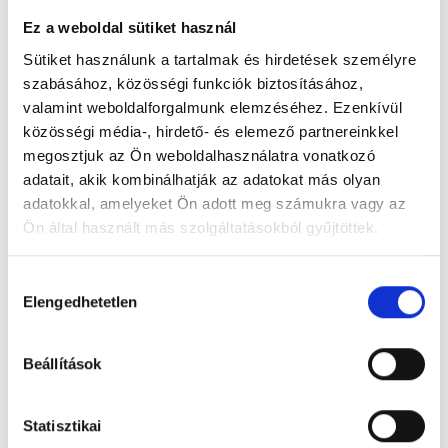
Ez a weboldal sütiket használ
Sütiket használunk a tartalmak és hirdetések személyre
szabásához, közösségi funkciók biztosításához,
Ambrózia Pesterzsébeti Akácfa Gondozóház Szolgáltató
valamint weboldalforgalmunk elemzéséhez. Ezenkívül
Nonprofit Kft
közösségi média-, hirdető- és elemező partnereinkkel
1204 Budapest, Akácfa u. 39.
megosztjuk az Ön weboldalhasználatra vonatkozó
adatait, akik kombinálhatják az adatokat más olyan
Foglalj időpontot megbízható
adatokkal, amelyeket Ön adott meg számukra vagy az
magánorvosokhoz most!
Ön által használt más szolgáltatásokból gyűjtöttek.
Cookie
Hozzájárulás
Válassz szakterületet
szabályzat:
https://foglaljorvost.hu/info/foglaljorvost-
Elengedhetetlen
kiválasztása
hu-cookie-szabalyzat/
Beállítások
Statisztikai
Válassz helyszínt