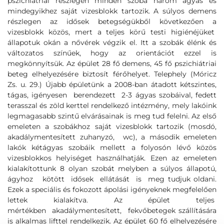
pszichiátriai részlegen minden szoba három ágyas és
mindegyikhez saját vizesblokk tartozik. A súlyos demens
részlegen az idősek betegségükből következően a
vizesblokk közös, mert a teljes körű testi higiénéjüket
állapotuk okán a nővérek végzik el. Itt a szobák élénk és
változatos színűek, hogy az orientációt ezzel is
megkönnyítsük. Az épület 28 fő demens, 45 fő pszichiátriai
beteg elhelyezésére biztosít férőhelyet. Telephely (Móricz
Zs. u. 29.) Újabb épületünk a 2008-ban átadott kétszintes,
tágas, igényesen berendezett 2-3 ágyas szobáival, fedett
terasszal és zöld kerttel rendelkező intézmény, mely lakóink
legmagasabb szintű elvárásainak is meg tud felelni. Az első
emeleten a szobákhoz saját vizesblokk tartozik (mosdó,
akadálymentesített zuhanyzó, wc), a második emeleten
lakók kétágyas szobáik mellett a folyosón lévő közös
vizesblokkos helyiséget használhatják. Ezen az emeleten
kialakítottunk 8 olyan szobát melyben a súlyos állapotú,
ágyhoz kötött idősek ellátását is meg tudjuk oldani.
Ezek a speciális és fokozott ápolási igényeknek megfelelően
lettek kialakítva. Az épület teljes
mértékben akadálymentesített, fekvőbetegek szállítására
is alkalmas lifttel rendelkezik. Az épület 60 fő elhelyezésére