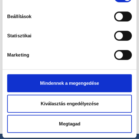
hu-cookie-szabalyzat/
Foglalj időpontot megbízható
magánorvosokhoz most!
Beállítások
Statisztikai
Válassz szakterületet
Marketing
Válassz helyszínt
Mindennek a megengedése
Kiválasztás engedélyezése
Megtagad