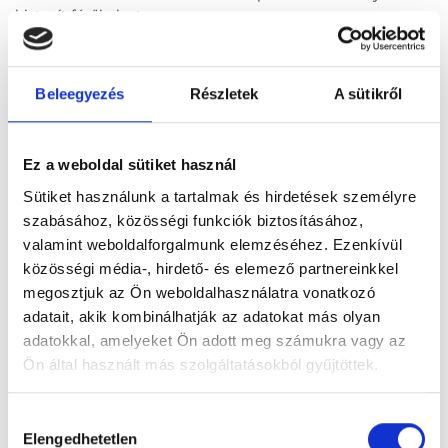
biztosít férőhelyet.
Beleegyezés
Részletek
A sütikről
Ez a weboldal sütiket használ
Sütiket használunk a tartalmak és hirdetések személyre
szabásához, közösségi funkciók biztosításához,
valamint weboldalforgalmunk elemzéséhez. Ezenkívül
közösségi média-, hirdető- és elemező partnereinkkel
megosztjuk az Ön weboldalhasználatra vonatkozó
adatait, akik kombinálhatják az adatokat más olyan
adatokkal, amelyeket Ön adott meg számukra vagy az
Ön által használt más szolgáltatásokból gyűjtöttek.
Aranybárka Idősek és Pszichiátriai Betegek Otthona
Cookie
2483 Gárdony, Móricz Zs.33- Móricz Zs. u. 29 telephely
Hozzájárulás
szabályzat:
https://foglaljorvost.hu/info/foglaljorvost-
Elengedhetetlen
kiválasztása