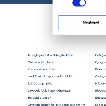
Megtagad
A Foglaljorvost webhelytérképe
Betegs
Online konzultáció
Gyógysz
Koronavírus szűrés
Biobolto
Meddőségi központok külföldön
Gyógyf
Szűrővizsgálatok
Házior
Orvosok foglalható időponttal
Idősek 
További orvosok
Egészs
Orvosok időponttal látogatás oka szerint
Sóbarl