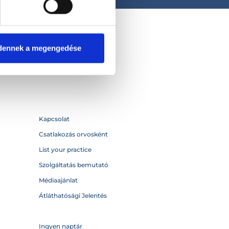
dennek a megengedése
Kapcsolat
Csatlakozás orvosként
List your practice
Szolgáltatás bemutató
Médiaajánlat
Átláthatósági Jelentés
Ingyen naptár