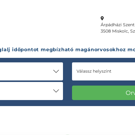
Árpádházi Szent
3508 Miskolc, Sze
glalj időpontot megbízható magánorvosokhoz mo
Válassz helyszínt