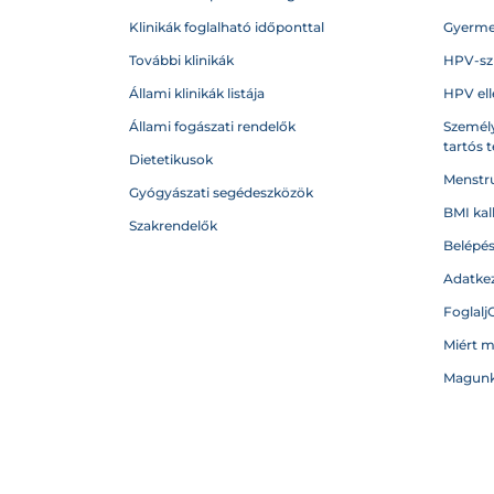
Klinikák foglalható időponttal
Gyerme
További klinikák
HPV-sz
Állami klinikák listája
HPV ell
Állami fogászati rendelők
Személy
tartós 
Dietetikusok
Menstru
Gyógyászati segédeszközök
BMI kal
Szakrendelők
Belépé
Adatkez
Foglalj
Miért 
Magunk