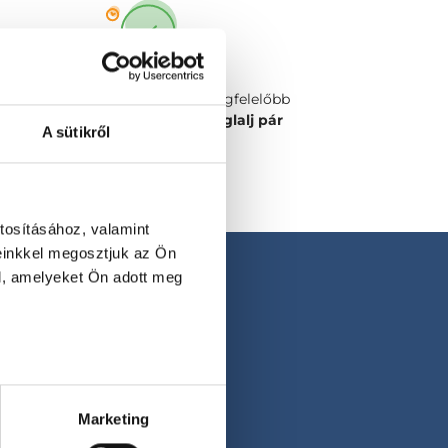
Válaszd ki a számodra legmegfelelőbb
időpontot vagy orvost és
foglalj pár
A sütikről
kattintással!
tosításához, valamint
einkkel megosztjuk az Ön
l, amelyeket Ön adott meg
Marketing