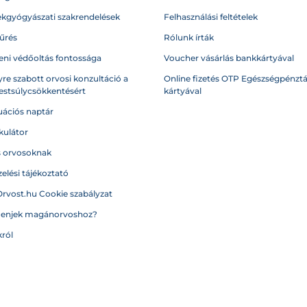
kgyógyászati szakrendelések
Felhasználási feltételek
űrés
Rólunk írták
eni védőoltás fontossága
Voucher vásárlás bankkártyával
re szabott orvosi konzultáció a
Online fizetés OTP Egészségpénztá
testsúlycsökkentésért
kártyával
ációs naptár
kulátor
s orvosoknak
elési tájékoztató
Orvost.hu Cookie szabályzat
menjek magánorvoshoz?
ról