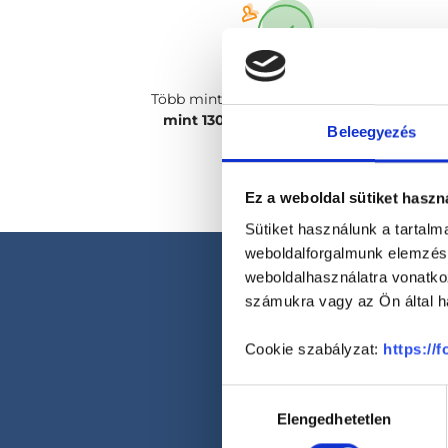
Több mint
2400 magánorvosunk, több
mint 130 szakterületen
csak rád vár!
Beleegyezés
Ez a weboldal sütiket haszn
Sütiket használunk a tartal
weboldalforgalmunk elemzésé
weboldalhasználatra vonatko
számukra vagy az Ön által ha
Cookie szabályzat:
https://
Hozzájárulás
Elengedhetetlen
kiválasztása