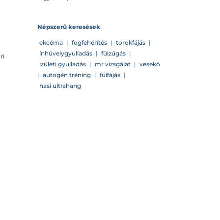
Népszerű keresések
ekcéma
|
fogfehérítés
|
torokfájás
|
ínhüvelygyulladás
|
fülzúgás
|
ri
izületi gyulladás
|
mr vizsgálat
|
vesekő
|
autogén tréning
|
fülfájás
|
hasi ultrahang