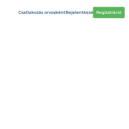
Csatlakozás orvosként
Bejelentkezés
Regisztráció