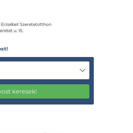
 Erzsébet Szeretetotthon
retet u. 15.
st!