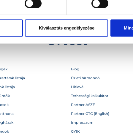
Kiválasztás engedélyezése
Min
égek
Blog
ertárak listája
Üzleti hírmondó
k listája
Hírlevél
ürdők
Terhességi kalkulátor
vosok
Partner ÁSZF
otthona
Partner GTC (English)
égházak
Impresszum
angok
GYIK