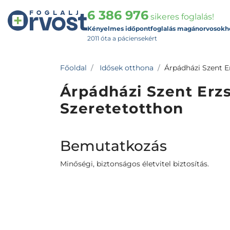
6 386 976
sikeres foglalás!
Kényelmes időpontfoglalás magánorvosokh
2011 óta a páciensekért
Főoldal
Idősek otthona
Árpádházi Szent E
Árpádházi Szent Erz
Szeretetotthon
Bemutatkozás
Minőségi, biztonságos életvitel biztosítás.