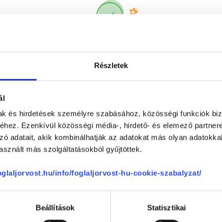
Korábbi páciensek
300 000 valós
véleménye
segít a döntésben!
Részletek
ál
mak és hirdetések személyre szabásához, közösségi funkciók biz
hez. Ezenkívül közösségi média-, hirdető- és elemező partner
zó adatait, akik kombinálhatják az adatokat más olyan adatokka
sznált más szolgáltatásokból gyűjtöttek.
Telefon
+36 1 700-1398
(H-P: 8:00-20:00)
foglaljorvost.hu/info/foglaljorvost-hu-cookie-szabalyzat/
Segíthetünk?
Email
office@foglaljorvost.hu
Beállítások
Statisztikai