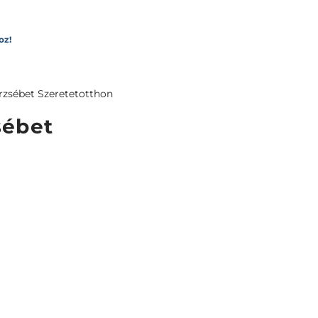
oz!
rzsébet Szeretetotthon
sébet