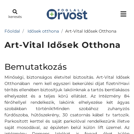
keresés
Főoldal
Idősek otthona
Art-Vital Idősek Otthona
Art-Vital Idősek Otthona
Bemutatkozás
Minőségi, biztonságos életvitel biztosítás. Art-Vital Idősek
Otthonában nem kell egyszeri bekerülési díjat fizetni!Havi
térítés ellenében biztosítjuk lakóinknak a tartós bentlakásos
elhelyezést és a teljes körű ellátást. Az Intézmény 84
férőhellyel rendelkezik, lakóink elhelyezése két ágyas
szobákban történik!Minden szobához zuhanyzós
fürdőszoba, hűtőszekrény, 30 csatornás kábel tv tartozik.
Parkosított kerttel és saját parkolóval rendelkezünk illetve
saját mosodával, az épületen belül külön lift üzemel. Az
intézmény Demens lakókat is fogad, őket külön