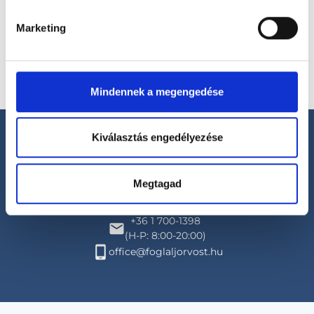
Marketing
Mindennek a megengedése
Kiválasztás engedélyezése
Megtagad
Segíthetünk?
+36 1 700-1398
(H-P: 8:00-20:00)
office@foglaljorvost.hu