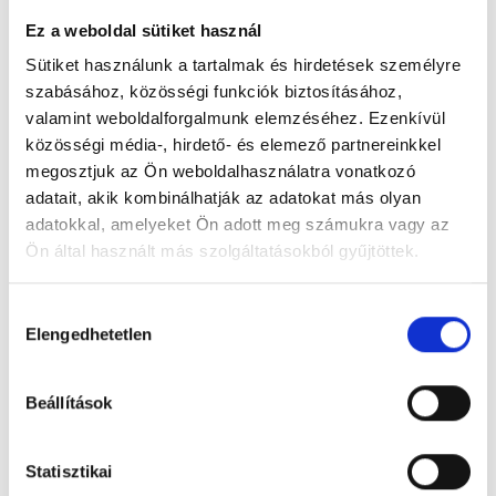
Ez a weboldal sütiket használ
Sütiket használunk a tartalmak és hirdetések személyre
szabásához, közösségi funkciók biztosításához,
valamint weboldalforgalmunk elemzéséhez. Ezenkívül
Art-Vital Idősek Otthona
közösségi média-, hirdető- és elemező partnereinkkel
1039 Budapest, Batthyány u. 45.
megosztjuk az Ön weboldalhasználatra vonatkozó
adatait, akik kombinálhatják az adatokat más olyan
Foglalj időpontot megbízható
adatokkal, amelyeket Ön adott meg számukra vagy az
magánorvosokhoz most!
Ön által használt más szolgáltatásokból gyűjtöttek.
Cookie
Hozzájárulás
Válassz szakterületet
szabályzat:
https://foglaljorvost.hu/info/foglaljorvost-
Elengedhetetlen
kiválasztása
hu-cookie-szabalyzat/
Beállítások
Statisztikai
Válassz helyszínt