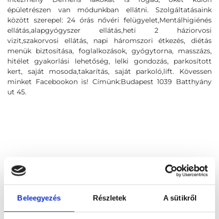
épületrészen van módunkban ellátni. Szolgáltatásaink
között szerepel: 24 órás nővéri felügyelet,Mentálhigiénés
ellátás,alapgyógyszer ellátás,heti 2 háziorvosi
vizit,szakorvosi ellátás, napi háromszori étkezés, diétás
menük biztosítása, foglalkozások, gyógytorna, masszázs,
hitélet gyakorlási lehetőség, lelki gondozás, parkosított
kert, saját mosoda,takarítás, saját parkoló,lift. Kövessen
minket Facebookon is! Címünk:Budapest 1039 Batthyány
ut 45.
Beleegyezés
Részletek
A sütikről