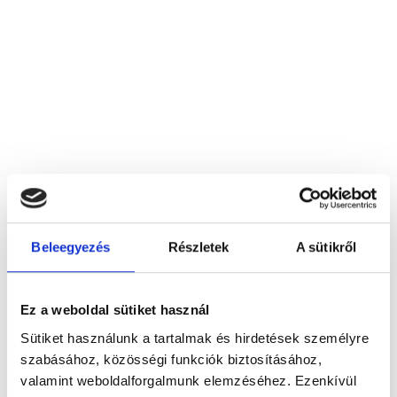
Beleegyezés
Részletek
A sütikről
Bács-Kiskun Megyei "Platán" Integrált Szociális Intézmény
6000 Kecskemét, Szent László város 1.
Ez a weboldal sütiket használ
Sütiket használunk a tartalmak és hirdetések személyre
Foglalj időpontot megbízható
szabásához, közösségi funkciók biztosításához,
magánorvosokhoz most!
valamint weboldalforgalmunk elemzéséhez. Ezenkívül