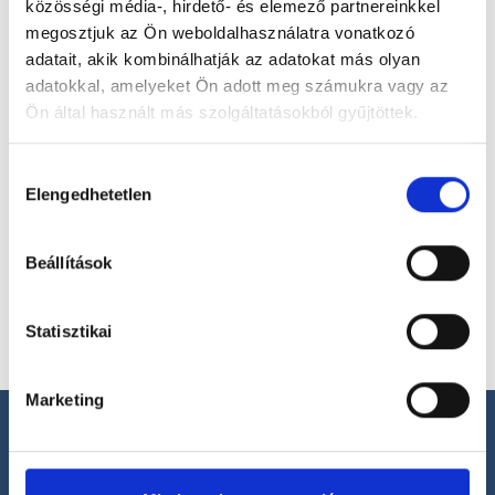
közösségi média-, hirdető- és elemező partnereinkkel
megosztjuk az Ön weboldalhasználatra vonatkozó
Válassz szakterületet
adatait, akik kombinálhatják az adatokat más olyan
adatokkal, amelyeket Ön adott meg számukra vagy az
Ön által használt más szolgáltatásokból gyűjtöttek.
Cookie
Hozzájárulás
szabályzat:
https://foglaljorvost.hu/info/foglaljorvost-
Elengedhetetlen
Válassz helyszínt
kiválasztása
hu-cookie-szabalyzat/
Beállítások
Statisztikai
Marketing