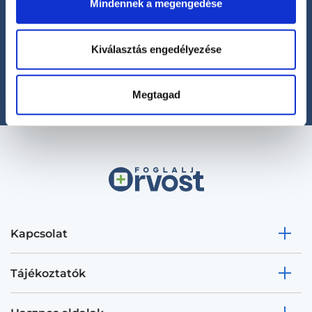
Mindennek a megengedése
Segíthetünk?
+36 1 700-1398
Kiválasztás engedélyezése
(H-P: 8:00-20:00)
office@foglaljorvost.hu
Megtagad
Kapcsolat
Tájékoztatók