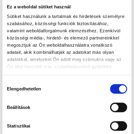
Ez a weboldal sütiket használ
Sütiket használunk a tartalmak és hirdetések személyre
szabásához, közösségi funkciók biztosításához,
valamint weboldalforgalmunk elemzéséhez. Ezenkívül
Bakony Szive Idősek Otthona
közösségi média-, hirdető- és elemező partnereinkkel
8581 Bakonyjákó, Üttőrő u.7.
megosztjuk az Ön weboldalhasználatra vonatkozó
adatait, akik kombinálhatják az adatokat más olyan
Foglalj időpontot megbízható
adatokkal, amelyeket Ön adott meg számukra vagy az
magánorvosokhoz most!
Ön által használt más szolgáltatásokból gyűjtöttek.
Cookie
Hozzájárulás
Válassz szakterületet
szabályzat:
https://foglaljorvost.hu/info/foglaljorvost-
Elengedhetetlen
kiválasztása
hu-cookie-szabalyzat/
Beállítások
Válassz helyszínt
Statisztikai