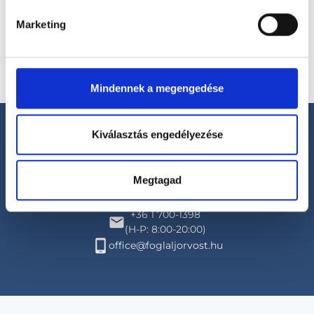
Marketing
Mindennek a megengedése
Kiválasztás engedélyezése
Megtagad
Segíthetünk?
+36 1 700-1398
(H-P: 8:00-20:00)
office@foglaljorvost.hu