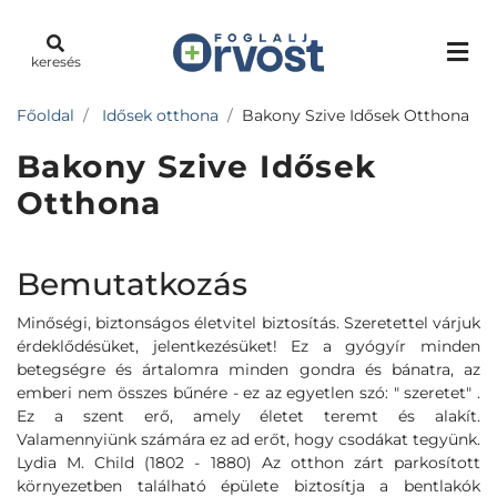
keresés
Főoldal
Idősek otthona
Bakony Szive Idősek Otthona
Bakony Szive Idősek
Otthona
Bemutatkozás
Minőségi, biztonságos életvitel biztosítás. Szeretettel várjuk
érdeklődésüket, jelentkezésüket! Ez a gyógyír minden
betegségre és ártalomra minden gondra és bánatra, az
emberi nem összes bűnére - ez az egyetlen szó: " szeretet" .
Ez a szent erő, amely életet teremt és alakít.
Valamennyiünk számára ez ad erőt, hogy csodákat tegyünk.
Lydia M. Child (1802 - 1880) Az otthon zárt parkosított
környezetben található épülete biztosítja a bentlakók