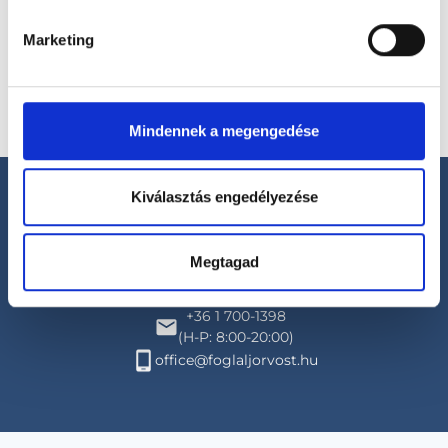
Marketing
Mindennek a megengedése
Kiválasztás engedélyezése
Megtagad
Segíthetünk?
+36 1 700-1398
(H-P: 8:00-20:00)
office@foglaljorvost.hu