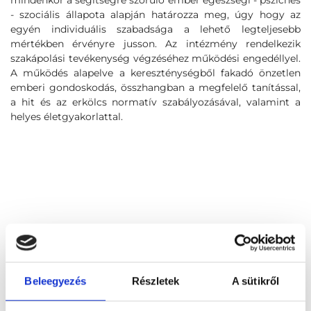
mindenkor a segítségre szoruló ember egészségi - pszichés
- szociális állapota alapján határozza meg, úgy hogy az
egyén individuális szabadsága a lehető legteljesebb
mértékben érvényre jusson. Az intézmény rendelkezik
szakápolási tevékenység végzéséhez működési engedéllyel.
A működés alapelve a kereszténységből fakadó önzetlen
emberi gondoskodás, összhangban a megfelelő tanítással,
a hit és az erkölcs normatív szabályozásával, valamint a
helyes életgyakorlattal.
Beleegyezés
Részletek
A sütikről