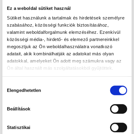
Ez a weboldal sütiket használ
Sütiket használunk a tartalmak és hirdetések személyre
szabásához, közösségi funkciók biztosításához,
Bálint Sándor Szeretetszolgálat Szent Erzsébet
valamint weboldalforgalmunk elemzéséhez. Ezenkívül
Szeretetotthona
közösségi média-, hirdető- és elemező partnereinkkel
5661 Újkígyós, Radnóti u. 1/1.
megosztjuk az Ön weboldalhasználatra vonatkozó
adatait, akik kombinálhatják az adatokat más olyan
Foglalj időpontot megbízható
adatokkal, amelyeket Ön adott meg számukra vagy az
magánorvosokhoz most!
Ön által használt más szolgáltatásokból gyűjtöttek.
Cookie
Hozzájárulás
Válassz szakterületet
szabályzat:
https://foglaljorvost.hu/info/foglaljorvost-
Elengedhetetlen
kiválasztása
hu-cookie-szabalyzat/
Beállítások
Statisztikai
Válassz helyszínt