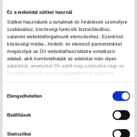
Ez a weboldal sütiket használ
Sütiket használunk a tartalmak és hirdetések személyre
szabásához, közösségi funkciók biztosításához,
valamint weboldalforgalmunk elemzéséhez. Ezenkívül
Békés Megyei Hajnal István Szociális Szolgáltató Centrum
közösségi média-, hirdető- és elemező partnereinkkel
Borostyánkert Otthon Telephely
5525 Füzesgyarmat, Kossuth u. 86.
megosztjuk az Ön weboldalhasználatra vonatkozó
adatait, akik kombinálhatják az adatokat más olyan
adatokkal, amelyeket Ön adott meg számukra vagy az
Foglalj időpontot megbízható
Ön által használt más szolgáltatásokból gyűjtöttek.
magánorvosokhoz most!
Cookie
Hozzájárulás
szabályzat:
https://foglaljorvost.hu/info/foglaljorvost-
Elengedhetetlen
kiválasztása
Válassz szakterületet
hu-cookie-szabalyzat/
Beállítások
Statisztikai