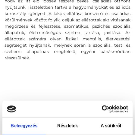
hogy az itt élő idősek részére békés, családias otthont
nyújtsunk. Tiszteletben tartva a hagyományokat és az idős
korosztály igényeit. A lakók ellátása korszerű és családias
körülmények között folyik, céljuk az ellátottak aktivitásának
megőrzése és fejlesztése, szomatikus, pszichés szociális
állapotuk, életminőségük szinten tartása, javítása. Az
ellátottak számára olyan fizikai, mentális, életvezetési
segítséget nyújtanak, melynek során a szociális, testi és
szellemi állapotnak megfelelő, egyéni bánásmódban
részesülnek.
Beleegyezés
Részletek
A sütikről