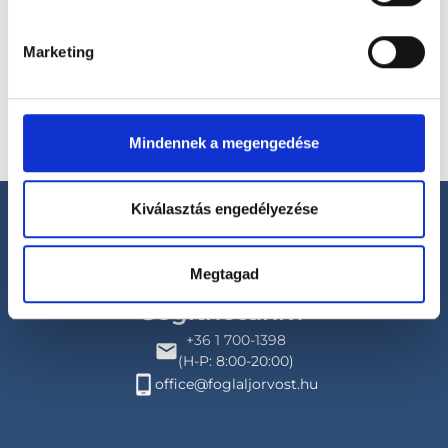
Válassz helyszínt
Marketing
Mindennek a megengedése
Kiválasztás engedélyezése
Megtagad
Segíthetünk?
+36 1 700-1398
(H-P: 8:00-20:00)
office@foglaljorvost.hu