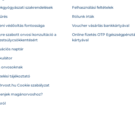
kgyógyászati szakrendelések
Felhasználási feltételek
űrés
Rólunk írták
eni védőoltás fontossága
Voucher vásárlás bankkártyával
re szabott orvosi konzultáció a
Online fizetés OTP Egészségpénztá
testsúlycsökkentésért
kártyával
ációs naptár
kulátor
s orvosoknak
elési tájékoztató
Orvost.hu Cookie szabályzat
menjek magánorvoshoz?
ról