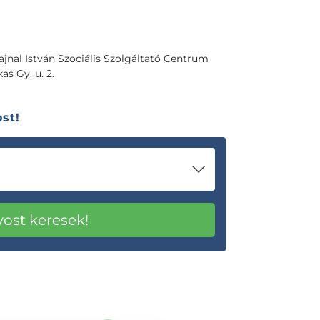
jnal István Szociális Szolgáltató Centrum
as Gy. u. 2.
st!