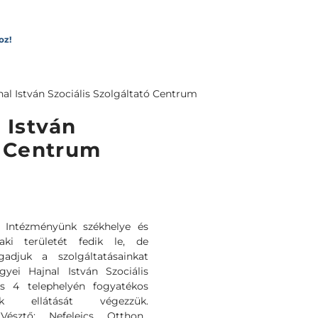
oz!
al István Szociális Szolgáltató Centrum
 István
ó Centrum
. Intézményünk székhelye és
aki területét fedik le, de
gadjuk a szolgáltatásainkat
ei Hajnal István Szociális
s 4 telephelyén fogyatékos
 ellátását végezzük.
Vésztő: Nefelejcs Otthon,