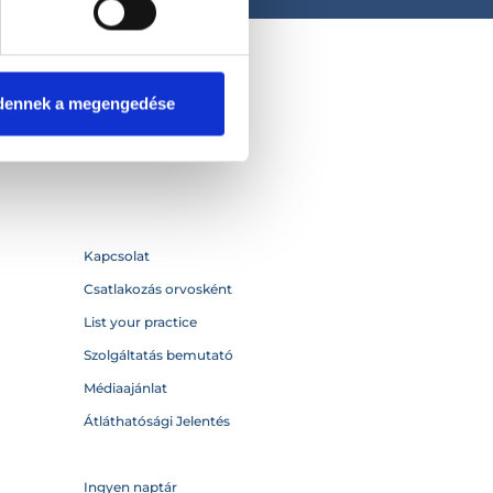
dennek a megengedése
Kapcsolat
Csatlakozás orvosként
List your practice
Szolgáltatás bemutató
Médiaajánlat
Átláthatósági Jelentés
Ingyen naptár