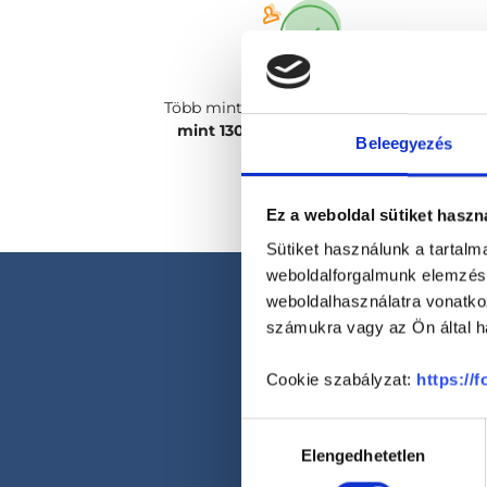
Több mint
2400 magánorvosunk, több
mint 130 szakterületen
csak rád vár!
Beleegyezés
Ez a weboldal sütiket haszn
Sütiket használunk a tartal
weboldalforgalmunk elemzésé
weboldalhasználatra vonatko
számukra vagy az Ön által ha
Cookie szabályzat:
https://
Hozzájárulás
Elengedhetetlen
kiválasztása