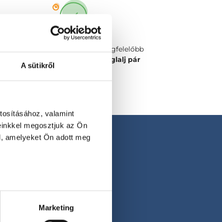
Válaszd ki a számodra legmegfelelőbb
időpontot vagy orvost és
foglalj pár
A sütikről
kattintással!
tosításához, valamint
einkkel megosztjuk az Ön
l, amelyeket Ön adott meg
Marketing