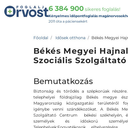
6 384 900
sikeres foglalás!
Kényelmes időpontfoglalás magánorvosokh
2011 óta a páciensekért
Főoldal
Idősek otthona
Békés Megyei Hajn
Békés Megyei Hajnal
Szociális Szolgáltat
Bemutatkozás
Biztonság és törődés a szépkorúak részére
telephelyei földrajzilag Békés megye ész
Magyarország közigazgatási területéről fo
igénybe venni szándékozókat. A Békés Megy
Szolgáltató Centrum békési székhelyén, é
személyek és időskorú személyek
Telephelyek:Fogyatékosok elhelyezésére 