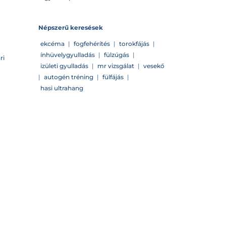
Népszerű keresések
ekcéma
|
fogfehérítés
|
torokfájás
|
ínhüvelygyulladás
|
fülzúgás
|
ri
izületi gyulladás
|
mr vizsgálat
|
vesekő
|
autogén tréning
|
fülfájás
|
hasi ultrahang