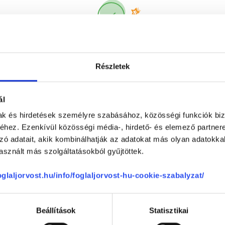
Korábbi páciensek
300 000 valós
véleménye
segít a döntésben!
Részletek
ál
mak és hirdetések személyre szabásához, közösségi funkciók biz
hez. Ezenkívül közösségi média-, hirdető- és elemező partner
zó adatait, akik kombinálhatják az adatokat más olyan adatokka
sznált más szolgáltatásokból gyűjtöttek.
Telefon
+36 1 700-1398
(H-P: 8:00-20:00)
foglaljorvost.hu/info/foglaljorvost-hu-cookie-szabalyzat/
Segíthetünk?
Email
office@foglaljorvost.hu
Beállítások
Statisztikai