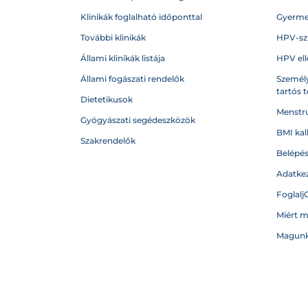
Klinikák foglalható időponttal
Gyerme
További klinikák
HPV-sz
Állami klinikák listája
HPV ell
Állami fogászati rendelők
Személy
tartós 
Dietetikusok
Menstru
Gyógyászati segédeszközök
BMI kal
Szakrendelők
Belépé
Adatkez
Foglalj
Miért 
Magunk