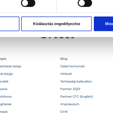
Kiválasztás engedélyezése
Min
égek
Blog
ertárak listája
Üzleti hírmondó
k listája
Hírlevél
ürdők
Terhességi kalkulátor
vosok
Partner ÁSZF
otthona
Partner GTC (English)
égházak
Impresszum
angok
GYIK