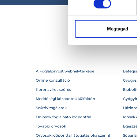
Megtagad
A Foglaljorvost webhelytérképe
Betegs
Online konzultáció
Gyógysz
Koronavírus szűrés
Biobolto
Meddőségi központok külföldön
Gyógyf
Szűrővizsgálatok
Házior
Orvosok foglalható időponttal
Idősek 
További orvosok
Egészs
Orvosok időponttal látogatás oka szerint
Sóbarl