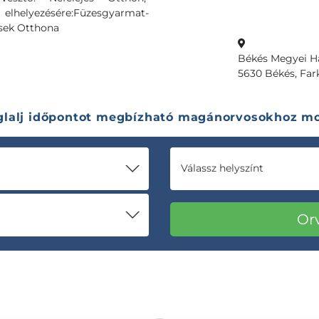
 elhelyezésére:Füzesgyarmat-
ősek Otthona
Békés Megyei Ha
5630 Békés, Fark
glalj időpontot megbízható magánorvosokhoz mo
Válassz helyszínt