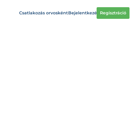
Csatlakozás orvosként
Bejelentkezés
Regisztráció