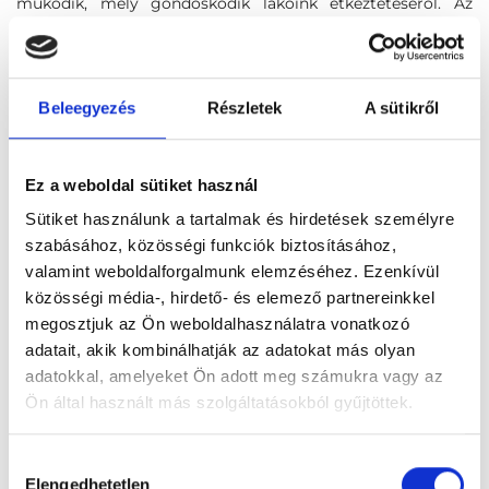
működik, mely gondoskodik lakóink étkeztetéséről. Az
intézménynek önálló mosodája van.
Beleegyezés
Részletek
A sütikről
Ez a weboldal sütiket használ
Sütiket használunk a tartalmak és hirdetések személyre
szabásához, közösségi funkciók biztosításához,
valamint weboldalforgalmunk elemzéséhez. Ezenkívül
közösségi média-, hirdető- és elemező partnereinkkel
megosztjuk az Ön weboldalhasználatra vonatkozó
adatait, akik kombinálhatják az adatokat más olyan
adatokkal, amelyeket Ön adott meg számukra vagy az
Ön által használt más szolgáltatásokból gyűjtöttek.
Békéscsabai "Életfa" Idősek Otthona
Cookie
Hozzájárulás
5600 Békéscsaba, Lencsési út 85.
szabályzat:
https://foglaljorvost.hu/info/foglaljorvost-
Elengedhetetlen
kiválasztása