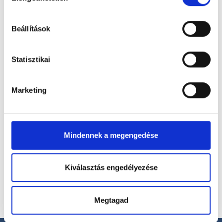
hu-cookie-szabalyzat/
Foglalj időpontot megbízható
Beállítások
magánorvosokhoz most!
Statisztikai
Válassz szakterületet
Marketing
Válassz helyszínt
Mindennek a megengedése
Kiválasztás engedélyezése
Megtagad