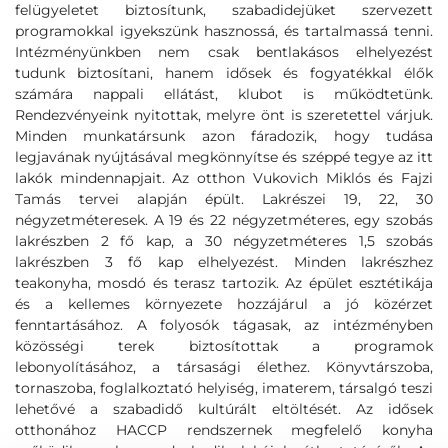
felügyeletet biztosítunk, szabadidejüket szervezett
programokkal igyekszünk hasznossá, és tartalmassá tenni.
Intézményünkben nem csak bentlakásos elhelyezést
tudunk biztosítani, hanem idősek és fogyatékkal élők
számára nappali ellátást, klubot is működtetünk.
Rendezvényeink nyitottak, melyre önt is szeretettel várjuk.
Minden munkatársunk azon fáradozik, hogy tudása
legjavának nyújtásával megkönnyítse és széppé tegye az itt
lakók mindennapjait. Az otthon Vukovich Miklós és Fajzi
Tamás tervei alapján épült. Lakrészei 19, 22, 30
négyzetméteresek. A 19 és 22 négyzetméteres, egy szobás
lakrészben 2 fő kap, a 30 négyzetméteres 1,5 szobás
lakrészben 3 fő kap elhelyezést. Minden lakrészhez
teakonyha, mosdó és terasz tartozik. Az épület esztétikája
és a kellemes környezete hozzájárul a jó közérzet
fenntartásához. A folyosók tágasak, az intézményben
közösségi terek biztosítottak a programok
lebonyolításához, a társasági élethez. Könyvtárszoba,
tornaszoba, foglalkoztató helyiség, imaterem, társalgó teszi
lehetővé a szabadidő kultúrált eltöltését. Az idősek
otthonához HACCP rendszernek megfelelő konyha