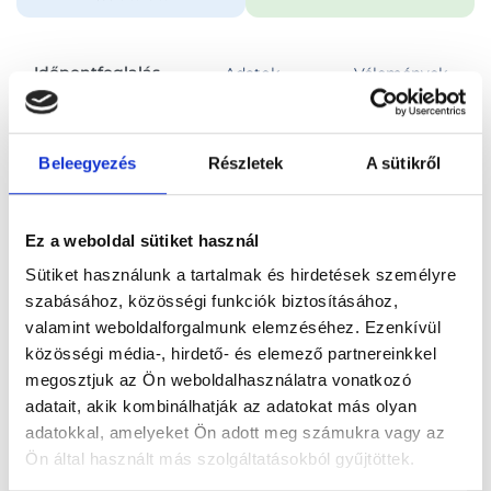
Időpontfoglalás
Adatok
Vélemények
Foglalj időpontot
Beleegyezés
Részletek
A sütikről
Összes szakterület
Konzultáció, általános vizsgálat
Ez a weboldal sütiket használ
Sütiket használunk a tartalmak és hirdetések személyre
szabásához, közösségi funkciók biztosításához,
valamint weboldalforgalmunk elemzéséhez. Ezenkívül
közösségi média-, hirdető- és elemező partnereinkkel
Főoldal
Orvosok
Kardiológus
megosztjuk az Ön weboldalhasználatra vonatkozó
adatait, akik kombinálhatják az adatokat más olyan
Kardiológus, Szombathely
Dr. Gasztonyi Ferenc
adatokkal, amelyeket Ön adott meg számukra vagy az
Ön által használt más szolgáltatásokból gyűjtöttek.