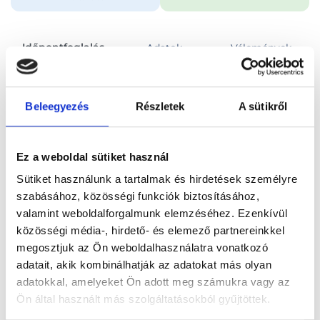
Időpontfoglalás
Adatok
Vélemények
Foglalj időpontot
Beleegyezés
Részletek
A sütikről
Összes szakterület
Ez a weboldal sütiket használ
Sütiket használunk a tartalmak és hirdetések személyre
szabásához, közösségi funkciók biztosításához,
valamint weboldalforgalmunk elemzéséhez. Ezenkívül
közösségi média-, hirdető- és elemező partnereinkkel
Főoldal
Orvosok
Kardiológus
megosztjuk az Ön weboldalhasználatra vonatkozó
adatait, akik kombinálhatják az adatokat más olyan
Kardiológus, Budapest, IV. kerület
Dr. Zsifkov Tibor
adatokkal, amelyeket Ön adott meg számukra vagy az
Ön által használt más szolgáltatásokból gyűjtöttek.