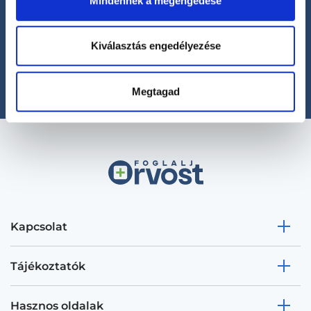
Mindennek a megengedése
Segíthetünk?
+36 1 700-1398
Kiválasztás engedélyezése
(H-P: 8:00-20:00)
office@foglaljorvost.hu
Megtagad
Kapcsolat
Tájékoztatók
Hasznos oldalak