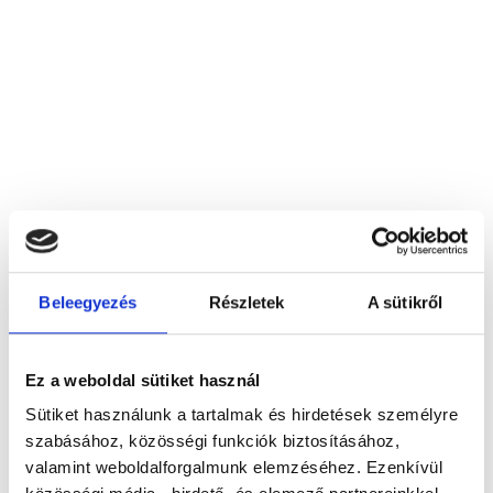
Beleegyezés
Részletek
A sütikről
A-Dentál Fog. BT, XVI.ker.
1163 Budapest, I. kerület, Jókai u. 3.
Ez a weboldal sütiket használ
Sütiket használunk a tartalmak és hirdetések személyre
Foglalj időpontot megbízható
szabásához, közösségi funkciók biztosításához,
magánorvosokhoz most!
valamint weboldalforgalmunk elemzéséhez. Ezenkívül