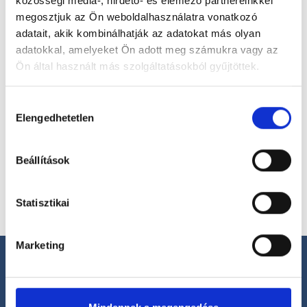
közösségi média-, hirdető- és elemező partnereinkkel
megosztjuk az Ön weboldalhasználatra vonatkozó
Válassz szakterületet
adatait, akik kombinálhatják az adatokat más olyan
adatokkal, amelyeket Ön adott meg számukra vagy az
Ön által használt más szolgáltatásokból gyűjtöttek.
Cookie
Hozzájárulás
Válassz helyszínt
szabályzat:
https://foglaljorvost.hu/info/foglaljorvost-
Elengedhetetlen
kiválasztása
hu-cookie-szabalyzat/
Beállítások
Statisztikai
Marketing