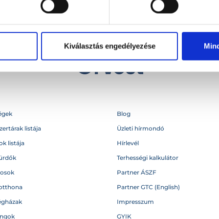
Kiválasztás engedélyezése
Min
égek
Blog
ertárak listája
Üzleti hírmondó
k listája
Hírlevél
ürdők
Terhességi kalkulátor
vosok
Partner ÁSZF
otthona
Partner GTC (English)
égházak
Impresszum
angok
GYIK