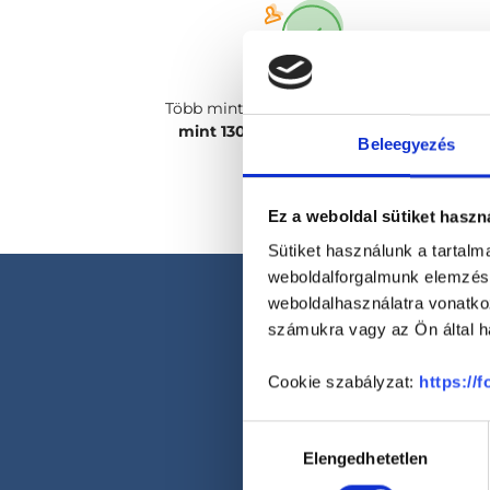
Több mint
2400 magánorvosunk, több
mint 130 szakterületen
csak rád vár!
Beleegyezés
Ez a weboldal sütiket haszn
Sütiket használunk a tartal
weboldalforgalmunk elemzésé
weboldalhasználatra vonatko
számukra vagy az Ön által ha
Cookie szabályzat:
https://
Hozzájárulás
Elengedhetetlen
kiválasztása