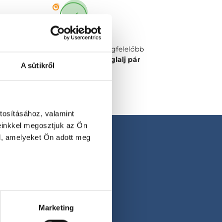
Válaszd ki a számodra legmegfelelőbb
időpontot vagy orvost és
foglalj pár
A sütikről
kattintással!
tosításához, valamint
einkkel megosztjuk az Ön
l, amelyeket Ön adott meg
Marketing