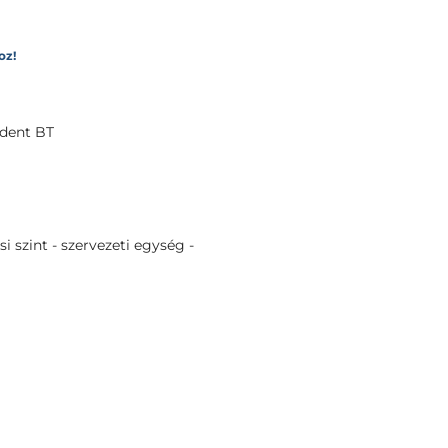
oz!
dent BT
i szint - szervezeti egység -