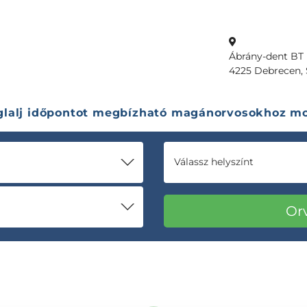
Ábrány-dent BT
4225 Debrecen, S
glalj időpontot megbízható magánorvosokhoz mo
Válassz helyszínt