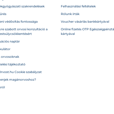
kgyógyászati szakrendelések
Felhasználási feltételek
űrés
Rólunk írták
eni védőoltás fontossága
Voucher vásárlás bankkártyával
re szabott orvosi konzultáció a
Online fizetés OTP Egészségpénztá
testsúlycsökkentésért
kártyával
ációs naptár
kulátor
s orvosoknak
elési tájékoztató
Orvost.hu Cookie szabályzat
menjek magánorvoshoz?
ról