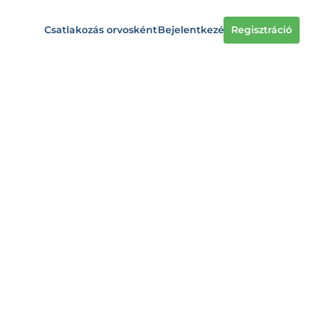
Csatlakozás orvosként
Bejelentkezés
Regisztráció