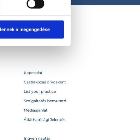
dennek a megengedése
Kapcsolat
Csatlakozás orvosként
List your practice
Szolgáltatás bemutató
Médiaajánlat
Átláthatósági Jelentés
Ingyen naptár