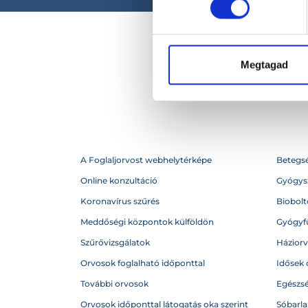
Megtagad
A Foglaljorvost webhelytérképe
Betegs
Online konzultáció
Gyógysz
Koronavírus szűrés
Biobolto
Meddőségi központok külföldön
Gyógyf
Szűrővizsgálatok
Házior
Orvosok foglalható időponttal
Idősek 
További orvosok
Egészs
Orvosok időponttal látogatás oka szerint
Sóbarl