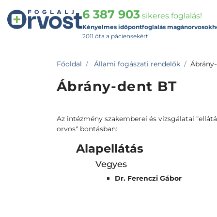
6 387 903
sikeres foglalás!
Kényelmes időpontfoglalás magánorvosokh
2011 óta a páciensekért
Főoldal
Állami fogászati rendelők
Ábrány-
Ábrány-dent BT
Az intézmény szakemberei és vizsgálatai "ellátás
orvos" bontásban:
Alapellátás
Vegyes
Dr. Ferenczi Gábor