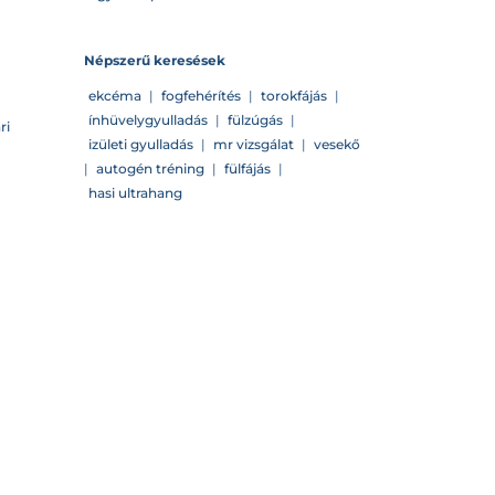
Népszerű keresések
ekcéma
|
fogfehérítés
|
torokfájás
|
ínhüvelygyulladás
|
fülzúgás
|
ri
izületi gyulladás
|
mr vizsgálat
|
vesekő
|
autogén tréning
|
fülfájás
|
hasi ultrahang