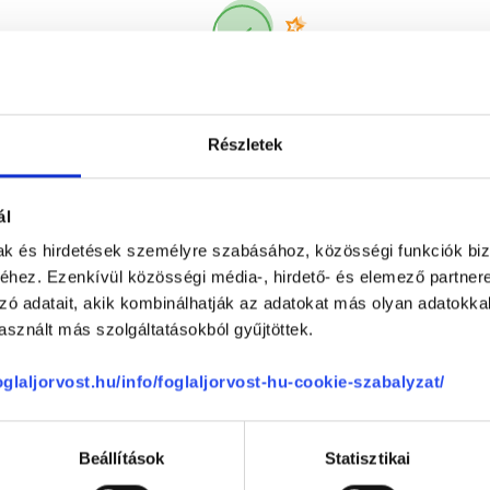
Korábbi páciensek
300 000 valós
véleménye
segít a döntésben!
Részletek
ál
mak és hirdetések személyre szabásához, közösségi funkciók biz
hez. Ezenkívül közösségi média-, hirdető- és elemező partner
zó adatait, akik kombinálhatják az adatokat más olyan adatokka
sznált más szolgáltatásokból gyűjtöttek.
Telefon
+36 1 700-1398
(H-P: 8:00-20:00)
foglaljorvost.hu/info/foglaljorvost-hu-cookie-szabalyzat/
Segíthetünk?
Email
office@foglaljorvost.hu
Beállítások
Statisztikai