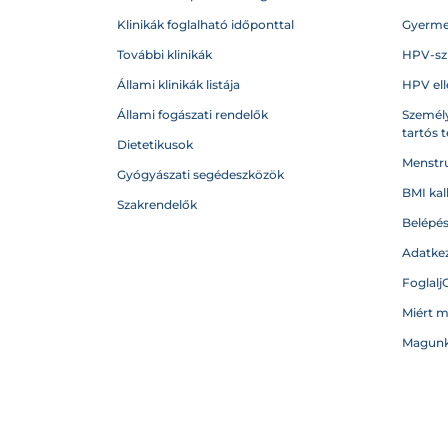
Klinikák foglalható időponttal
Gyerme
További klinikák
HPV-sz
Állami klinikák listája
HPV ell
Állami fogászati rendelők
Személy
tartós 
Dietetikusok
Menstru
Gyógyászati segédeszközök
BMI kal
Szakrendelők
Belépé
Adatkez
Foglalj
Miért 
Magunk